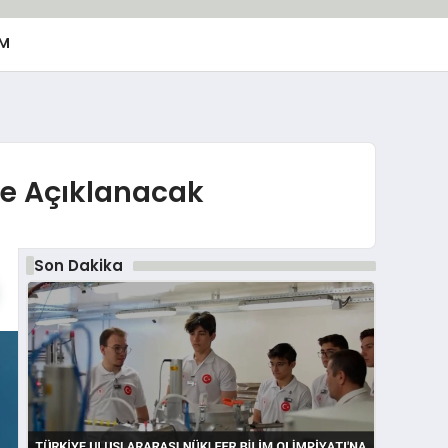
M
be Açıklanacak
Son Dakika