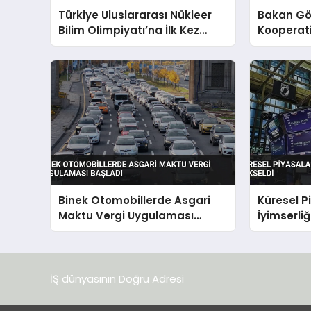
Türkiye Uluslararası Nükleer
Bakan Gö
Bilim Olimpiyatı’na İlk Kez
Kooperati
Katılıyor
Vurgusu 
Açılışlara
Binek Otomobillerde Asgari
Küresel P
Maktu Vergi Uygulaması
İyimserliğ
Başladı
İŞ dünyasının Doğru Adresi