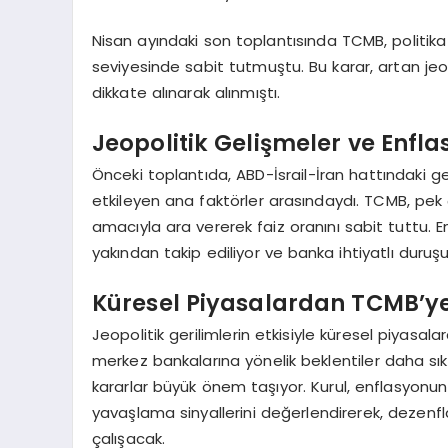
Nisan ayındaki son toplantısında TCMB, politika 
seviyesinde sabit tutmuştu. Bu karar, artan jeopo
dikkate alınarak alınmıştı.
Jeopolitik Gelişmeler ve Enflas
Önceki toplantıda, ABD-İsrail-İran hattındaki gel
etkileyen ana faktörler arasındaydı. TCMB, pek 
amacıyla ara vererek faiz oranını sabit tuttu. En
yakından takip ediliyor ve banka ihtiyatlı duru
Küresel Piyasalardan TCMB’
Jeopolitik gerilimlerin etkisiyle küresel piyasal
merkez bankalarına yönelik beklentiler daha sıkı
kararlar büyük önem taşıyor. Kurul, enflasyonun
yavaşlama sinyallerini değerlendirerek, dezenfla
çalışacak.