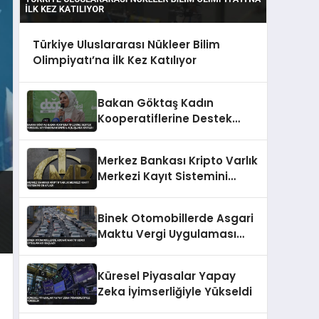
Türkiye Uluslararası Nükleer Bilim
Olimpiyatı’na İlk Kez Katılıyor
Bakan Göktaş Kadın
Kooperatiflerine Destek
Vurgusu Afyonkarahisar’da
Açılışlara Katıldı
Merkez Bankası Kripto Varlık
Merkezi Kayıt Sistemini
Onayladı
Binek Otomobillerde Asgari
Maktu Vergi Uygulaması
Başladı
Küresel Piyasalar Yapay
Zeka İyimserliğiyle Yükseldi