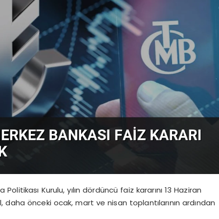
litikası Kurulu, yılın dördüncü faiz kararını 13 Haziran
, daha önceki ocak, mart ve nisan toplantılarının ardından