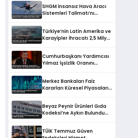
SHGM İnsansız Hava Aracı
Sistemleri Talimatı’nı
Güncelledi Pilot Lisansına
Bağlı Uçuş Yetkisi
Türkiye’nin Latin Amerika ve
Karayipler İhracatı 2,5 Milyar
Dolara Ulaştı
Cumhurbaşkanı Yardımcısı
Yılmaz İşsizlik Oranını
Açıkladı Tek Haneli Seyir 38
Aya Ulaştı
Merkez Bankaları Faiz
Kararları Küresel Piyasaların
Odağında
Beyaz Peynir Ürünleri Gıda
Kodeksi’ne Aykırı Bulundu
Toplatıldı
TÜİK Temmuz Güven
Endeksleri Hizmet