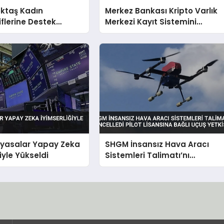
ktaş Kadın
Merkez Bankası Kripto Varlık
flerine Destek
Merkezi Kayıt Sistemini
Afyonkarahisar’da
Onayladı
 Katıldı
iyasalar Yapay Zeka
SHGM İnsansız Hava Aracı
iyle Yükseldi
Sistemleri Talimatı’nı
Güncelledi Pilot Lisansına
Bağlı Uçuş Yetkisi