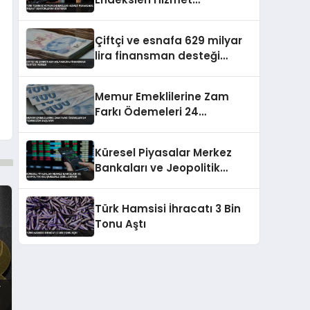
Perakende İnşaat
Sektörlerini Gösterdi
Çiftçi ve esnafa 629 milyar
lira finansman desteği
verildi
Memur Emeklilerine Zam
Farkı Ödemeleri 24
Temmuz’da Başlıyor
Küresel Piyasalar Merkez
Bankaları ve Jeopolitik
Gelişmelerle Şekilleniyor
Türk Hamsisi İhracatı 3 Bin
Tonu Aştı