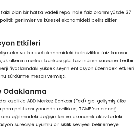
faizi olan bir hafta vadeli repo ihale faiz oranını yüzde 37
litik gerilimler ve küresel ekonomideki belirsizlikler
yon Etkileri
işmeler ve küresel ekonomideki belirsizlikler faiz kararını
çok ülkenin merkez bankası gibi faiz indirim sürecine tedbir
erji fiyatlarındaki yüksek seyrin enflasyon üzerindeki etkileri
şunu sürdürme mesajı vermişti.
ye Odaklanma
arda, özellikle ABD Merkez Bankası (Fed) gibi gelişmiş ülke
 para politikası yönünde evrilirken, TCMB’nin alacağı
 ana eğilimindeki değişimleri ve ekonomik aktivitedeki
syon süreciyle uyumlu bir sıkılık seviyesi belirlemeye