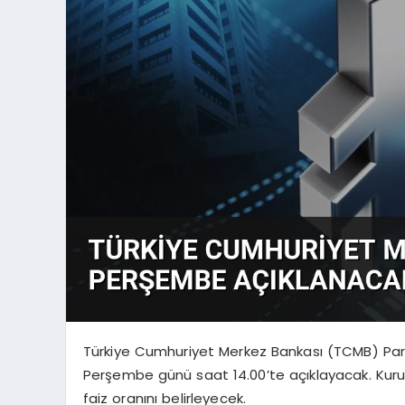
Türkiye Cumhuriyet Merkez Bankası (TCMB) Para Po
Perşembe günü saat 14.00’te açıklayacak. Kurul
faiz oranını belirleyecek.