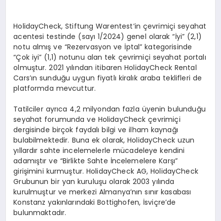
HolidayCheck, Stiftung Warentest’in çevrimiçi seyahat
acentesi testinde (sayı 1/2024) genel olarak “İyi” (2,1)
notu almış ve “Rezervasyon ve İptal” kategorisinde
“Çok iyi” (1,1) notunu alan tek çevrimiçi seyahat portalı
olmuştur. 2021 yılından itibaren HolidayCheck Rental
Cars’ın sunduğu uygun fiyatlı kiralık araba teklifleri de
platformda mevcuttur.
Tatilciler ayrıca 4,2 milyondan fazla üyenin bulunduğu
seyahat forumunda ve HolidayCheck çevrimiçi
dergisinde birçok faydalı bilgi ve ilham kaynağı
bulabilmektedir. Buna ek olarak, HolidayCheck uzun
yıllardır sahte incelemelerle mücadeleye kendini
adamıştır ve “Birlikte Sahte İncelemelere Karşı”
girişimini kurmuştur. HolidayCheck AG, HolidayCheck
Grubunun bir yan kuruluşu olarak 2003 yılında
kurulmuştur ve merkezi Almanya’nın sınır kasabası
Konstanz yakınlarındaki Bottighofen, İsviçre’de
bulunmaktadır.