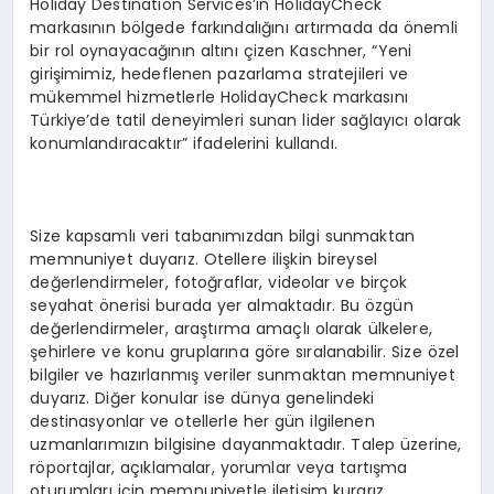
Holiday Destination Services’in HolidayCheck
markasının bölgede farkındalığını artırmada da önemli
bir rol oynayacağının altını çizen Kaschner, “Yeni
girişimimiz, hedeflenen pazarlama stratejileri ve
mükemmel hizmetlerle HolidayCheck markasını
Türkiye’de tatil deneyimleri sunan lider sağlayıcı olarak
konumlandıracaktır” ifadelerini kullandı.
Size kapsamlı veri tabanımızdan bilgi sunmaktan
memnuniyet duyarız. Otellere ilişkin bireysel
değerlendirmeler, fotoğraflar, videolar ve birçok
seyahat önerisi burada yer almaktadır. Bu özgün
değerlendirmeler, araştırma amaçlı olarak ülkelere,
şehirlere ve konu gruplarına göre sıralanabilir. Size özel
bilgiler ve hazırlanmış veriler sunmaktan memnuniyet
duyarız. Diğer konular ise dünya genelindeki
destinasyonlar ve otellerle her gün ilgilenen
uzmanlarımızın bilgisine dayanmaktadır. Talep üzerine,
röportajlar, açıklamalar, yorumlar veya tartışma
oturumları için memnuniyetle iletişim kurarız.