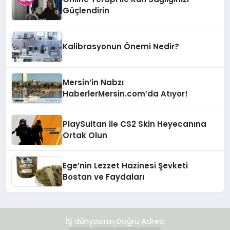
Güçlendirin
Kalibrasyonun Önemi Nedir?
Mersin’in Nabzı
HaberlerMersin.com’da Atıyor!
PlaySultan ile CS2 Skin Heyecanına
Ortak Olun
Ege’nin Lezzet Hazinesi Şevketi
Bostan ve Faydaları
İŞ dünyasının Doğru Adresi