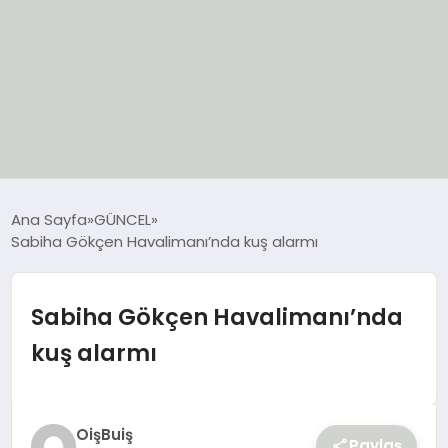
EĞİTİM
Ana Sayfa
GÜNCEL
Sabiha Gökçen Havalimanı’nda kuş alarmı
EKONOMİ
GÜNCEL
Sabiha Gökçen Havalimanı’nda
kuş alarmı
SIYASET
SPOR
OişBuiş
Paylaş