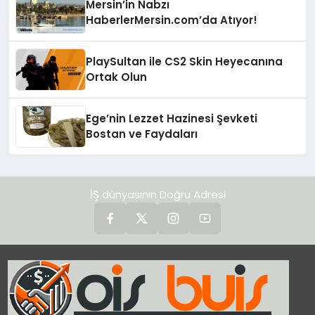
Mersin’in Nabzı
HaberlerMersin.com’da Atıyor!
PlaySultan ile CS2 Skin Heyecanına
Ortak Olun
Ege’nin Lezzet Hazinesi Şevketi
Bostan ve Faydaları
İŞ dünyasının Doğru Adresi