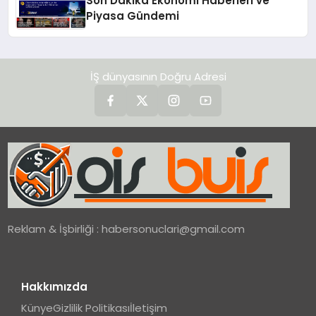
Son Dakika Ekonomi Haberleri ve
Piyasa Gündemi
İŞ dünyasının Doğru Adresi
Reklam & İşbirliği :
habersonuclari@gmail.com
Hakkımızda
Künye
Gizlilik Politikası
İletişim