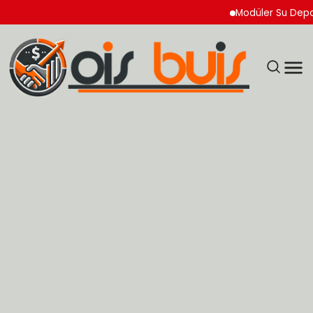
Modüler Su Deposu Ne