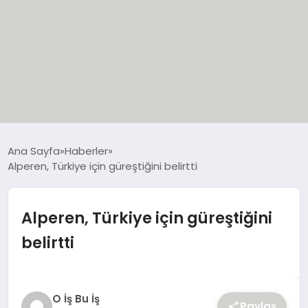
EĞİTİM
Ana Sayfa
Haberler
Alperen, Türkiye için güreştiğini belirtti
EKONOMİ
GÜNCEL
Alperen, Türkiye için güreştiğini
belirtti
SIYASET
SPOR
O İş Bu İş
Paylaş