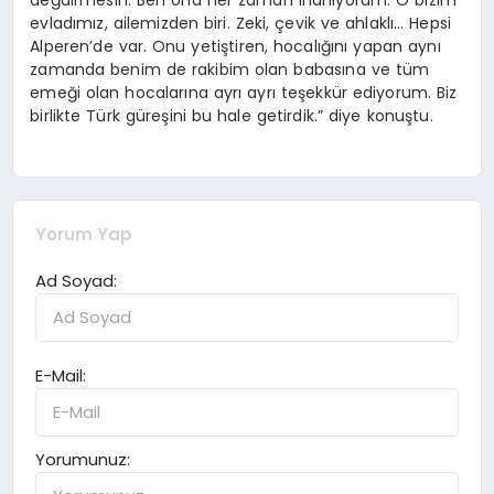
değdirmesin. Ben ona her zaman inanıyorum. O bizim
evladımız, ailemizden biri. Zeki, çevik ve ahlaklı… Hepsi
Alperen’de var. Onu yetiştiren, hocalığını yapan aynı
zamanda benim de rakibim olan babasına ve tüm
emeği olan hocalarına ayrı ayrı teşekkür ediyorum. Biz
birlikte Türk güreşini bu hale getirdik.” diye konuştu.
Yorum Yap
Ad Soyad:
E-Mail:
Yorumunuz: