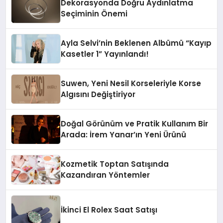
Dekorasyonda Doğru Aydınlatma
Seçiminin Önemi
Ayla Selvi’nin Beklenen Albümü “Kayıp
Kasetler 1” Yayınlandı!
Suwen, Yeni Nesil Korseleriyle Korse
Algısını Değiştiriyor
Doğal Görünüm ve Pratik Kullanım Bir
Arada: İrem Yanar’ın Yeni Ürünü
Kozmetik Toptan Satışında
Kazandıran Yöntemler
İkinci El Rolex Saat Satışı