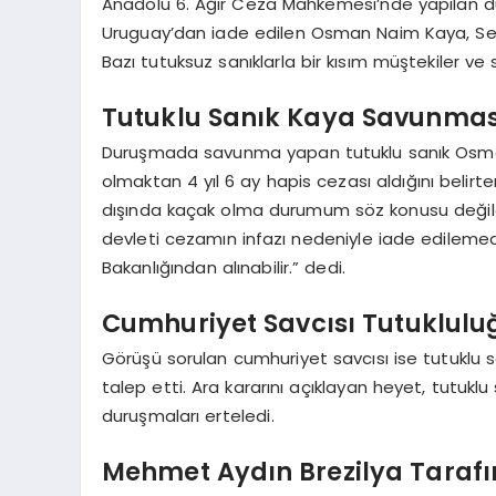
Anadolu 6. Ağır Ceza Mahkemesi’nde yapılan du
Uruguay’dan iade edilen Osman Naim Kaya, Ses ve
Bazı tutuksuz sanıklarla bir kısım müştekiler v
Tutuklu Sanık Kaya Savunmas
Duruşmada savunma yapan tutuklu sanık Osma
olmaktan 4 yıl 6 ay hapis cezası aldığını belir
dışında kaçak olma durumum söz konusu değild
devleti cezamın infazı nedeniyle iade edilemed
Bakanlığından alınabilir.” dedi.
Cumhuriyet Savcısı Tutuklulu
Görüşü sorulan cumhuriyet savcısı ise tutuklu s
talep etti. Ara kararını açıklayan heyet, tutu
duruşmaları erteledi.
Mehmet Aydın Brezilya Tarafınd