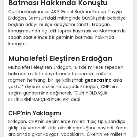
Batması Hakkında Konuştu
Cumhurbaşkanı ve AKP Genel Başkanı Recep Tayyip
Erdoğan, Samsun’daki mitinginde büyükşehir belediye
başkan adayı ile ilçe adaylarını tanıttı. Erdoğan,
konuşmasında İliç’teki toprak kayması ve Marmara’da
sabah saatlerinde bir geminin batması hakkında
konuştu.
Muhalefeti Eleştiren Erdoğan
Muhalefeti eleştiren Erdoğan, “Bizde millete tepeden
bakmak, millete dayatmada bulunmak, millete
rağmen herhangi bir işe kalkışmak
gececasino
asla
yoktur” diyerek sözlerine başladı. Erdoğan, CHP’nin
seçim gündemine değinerek, “DÜN YOLDAŞLIK
ETTİKLERİNİ HANÇERLİYORLAR” dedi.
CHP’nin Yaklaşımı
Erdoğan, CHP’nin seçimlerde milleti ‘tıpış tıpış sandığa
gidip, oy verecek’ kitle olarak gördüğünü söyledi. Kendi
aralarında çıkar kavgası yaptıklarını, ülkenin ve milletin