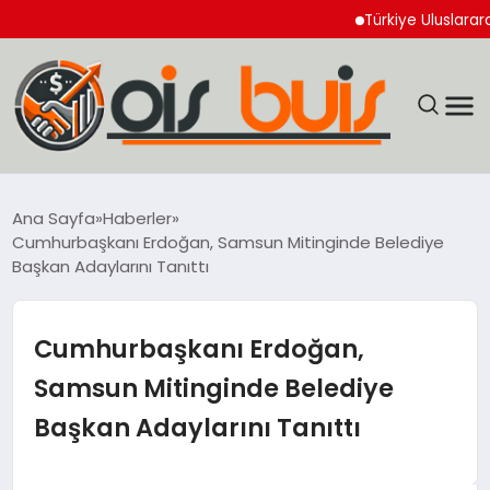
Türkiye Uluslararası Nük
EĞİTİM
Ana Sayfa
Haberler
Cumhurbaşkanı Erdoğan, Samsun Mitinginde Belediye
EKONOMİ
Başkan Adaylarını Tanıttı
GÜNCEL
Cumhurbaşkanı Erdoğan,
SIYASET
Samsun Mitinginde Belediye
Başkan Adaylarını Tanıttı
SPOR
YAŞAM