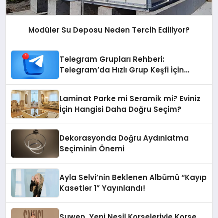
Modüler Su Deposu Neden Tercih Ediliyor?
Telegram Grupları Rehberi:
Telegram’da Hızlı Grup Keşfi İçin
Grupbul.com
Laminat Parke mi Seramik mi? Eviniz
İçin Hangisi Daha Doğru Seçim?
Dekorasyonda Doğru Aydınlatma
Seçiminin Önemi
Ayla Selvi’nin Beklenen Albümü “Kayıp
Kasetler 1” Yayınlandı!
Suwen, Yeni Nesil Korseleriyle Korse