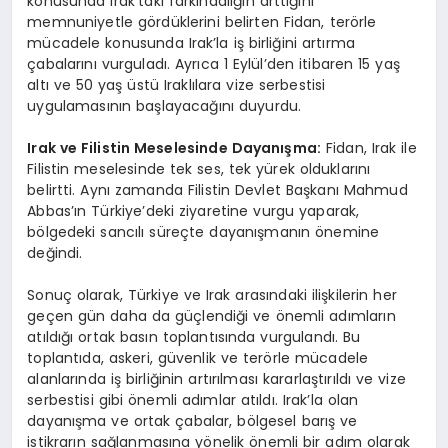
konusunda Irak’taki farkındalığın arttığını
memnuniyetle gördüklerini belirten Fidan, terörle
mücadele konusunda Irak’la iş birliğini artırma
çabalarını vurguladı. Ayrıca 1 Eylül’den itibaren 15 yaş
altı ve 50 yaş üstü Iraklılara vize serbestisi
uygulamasının başlayacağını duyurdu.
Irak ve Filistin Meselesinde Dayanışma:
Fidan, Irak ile
Filistin meselesinde tek ses, tek yürek olduklarını
belirtti. Aynı zamanda Filistin Devlet Başkanı Mahmud
Abbas’ın Türkiye’deki ziyaretine vurgu yaparak,
bölgedeki sancılı süreçte dayanışmanın önemine
değindi.
Sonuç olarak, Türkiye ve Irak arasındaki ilişkilerin her
geçen gün daha da güçlendiği ve önemli adımların
atıldığı ortak basın toplantısında vurgulandı. Bu
toplantıda, askeri, güvenlik ve terörle mücadele
alanlarında iş birliğinin artırılması kararlaştırıldı ve vize
serbestisi gibi önemli adımlar atıldı. Irak’la olan
dayanışma ve ortak çabalar, bölgesel barış ve
istikrarın sağlanmasına yönelik önemli bir adım olarak