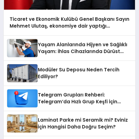
Ticaret ve Ekonomik Kulübü Genel Başkanı Sayın
Mehmet Ulutaş, ekonomiye dair yaptığı
açıklamada şunları kaydetti:
Yaşam Alanlarında Hijyen ve Sağlıklı
Yaşam: İhlas Cihazlarında Dürüst
Teknik Destek Deneyimi
Modüler Su Deposu Neden Tercih
Ediliyor?
Telegram Grupları Rehberi:
Telegram’da Hızlı Grup Keşfi İçin
Grupbul.com
Laminat Parke mi Seramik mi? Eviniz
İçin Hangisi Daha Doğru Seçim?