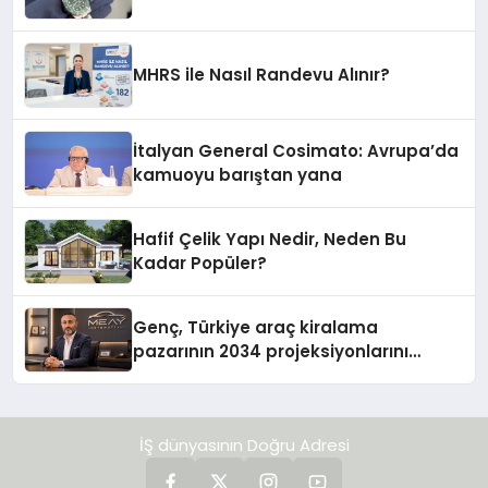
MHRS ile Nasıl Randevu Alınır?
İtalyan General Cosimato: Avrupa’da
kamuoyu barıştan yana
Hafif Çelik Yapı Nedir, Neden Bu
Kadar Popüler?
Genç, Türkiye araç kiralama
pazarının 2034 projeksiyonlarını
değerlendirdi
İŞ dünyasının Doğru Adresi