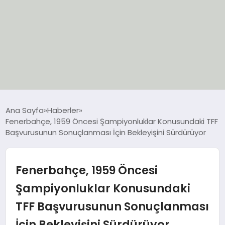
EĞİTİM
Ana Sayfa
Haberler
Fenerbahçe, 1959 Öncesi Şampiyonluklar Konusundaki TFF
EKONOMİ
Başvurusunun Sonuçlanması İçin Bekleyişini Sürdürüyor
GÜNCEL
Fenerbahçe, 1959 Öncesi
SIYASET
Şampiyonluklar Konusundaki
TFF Başvurusunun Sonuçlanması
SPOR
İçin Bekleyişini Sürdürüyor