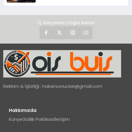
değerlendirdi
İŞ dünyasının Doğru Adresi
Reklam & İşbirliği :
habersonuclari@gmail.com
Hakkımızda
Künye
Gizlilik Politikası
İletişim