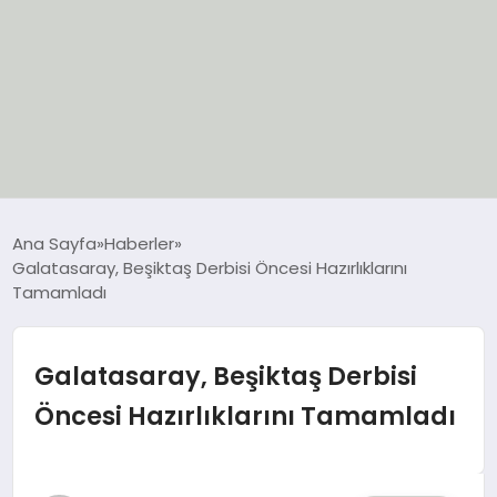
EĞİTİM
Ana Sayfa
Haberler
Galatasaray, Beşiktaş Derbisi Öncesi Hazırlıklarını
EKONOMİ
Tamamladı
GÜNCEL
Galatasaray, Beşiktaş Derbisi
SIYASET
Öncesi Hazırlıklarını Tamamladı
SPOR