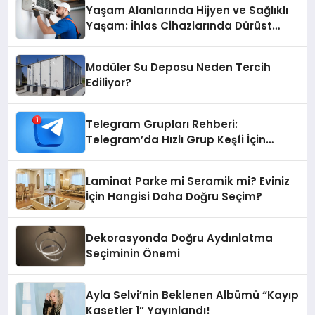
Yaşam Alanlarında Hijyen ve Sağlıklı
Yaşam: İhlas Cihazlarında Dürüst
Teknik Destek Deneyimi
Modüler Su Deposu Neden Tercih
Ediliyor?
Telegram Grupları Rehberi:
Telegram’da Hızlı Grup Keşfi İçin
Grupbul.com
Laminat Parke mi Seramik mi? Eviniz
İçin Hangisi Daha Doğru Seçim?
Dekorasyonda Doğru Aydınlatma
Seçiminin Önemi
Ayla Selvi’nin Beklenen Albümü “Kayıp
Kasetler 1” Yayınlandı!