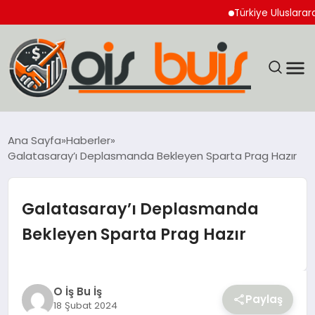
Türkiye Uluslararası Nük
EĞİTİM
Ana Sayfa
Haberler
Galatasaray’ı Deplasmanda Bekleyen Sparta Prag Hazır
EKONOMİ
GÜNCEL
Galatasaray’ı Deplasmanda
Bekleyen Sparta Prag Hazır
SIYASET
SPOR
O İş Bu İş
Paylaş
18 Şubat 2024
YAŞAM