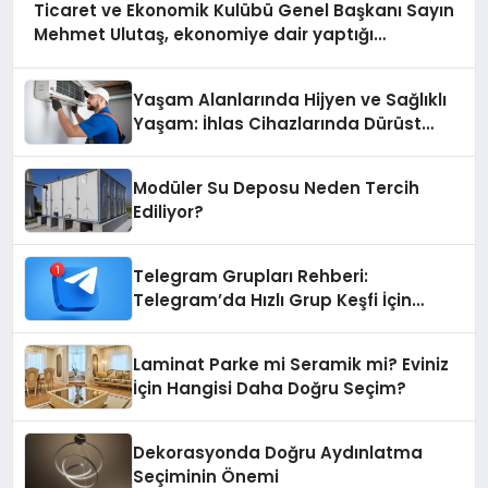
Ticaret ve Ekonomik Kulübü Genel Başkanı Sayın
Mehmet Ulutaş, ekonomiye dair yaptığı
açıklamada şunları kaydetti:
Yaşam Alanlarında Hijyen ve Sağlıklı
Yaşam: İhlas Cihazlarında Dürüst
Teknik Destek Deneyimi
Modüler Su Deposu Neden Tercih
Ediliyor?
Telegram Grupları Rehberi:
Telegram’da Hızlı Grup Keşfi İçin
Grupbul.com
Laminat Parke mi Seramik mi? Eviniz
İçin Hangisi Daha Doğru Seçim?
Dekorasyonda Doğru Aydınlatma
Seçiminin Önemi