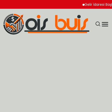
Gelir İdaresi Başkanl