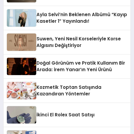
Ayla Selvi’nin Beklenen Albümü “Kayıp
Kasetler 1” Yayınlandı!
Suwen, Yeni Nesil Korseleriyle Korse
Algısını Değiştiriyor
Doğal Görünüm ve Pratik Kullanım Bir
Arada: İrem Yanar’ın Yeni Ürünü
Kozmetik Toptan Satışında
Kazandıran Yöntemler
İkinci El Rolex Saat Satışı