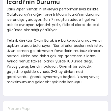
Icardi’nin Durumu
Barış Alper Yılmaz’ın etkileyici performansıyla birlikte,
Galatasaray’ın diğer forveti Mauro Icardi’nin durumu
ise endişe yaratıyor. Son 7 maçta sadece 1 gol ve 1
asistle oynayan Arjantinli yıldız, fiziksel olarak da eski
gücünde olmadığı görülüyor.
Teknik direktör Okan Buruk ise bu konuda umut verici
açıklamalarda bulunuyor. “Santrforlar beslenmek ister.
Uzun zaman gol atmayan forvetlerin mutsuz olması
normal. Bizim ona daha çok top getirmemiz lazım.
Ayrıca henüz fiziksel olarak yüzde 100’ünde değil.
Yavaş yavaş kendini buluyor. Önemli bir sakatlık
geçirdi, o şekilde oynadı. 2-3 ay dinlenmesi
gerekiyordu. İğnesiz oynamaya başladı. Yavaş yavaş
maksimumuna gelecek.” şeklinde konuştu.
Yorum Yap