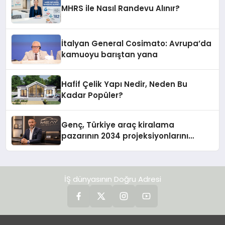
MHRS ile Nasıl Randevu Alınır?
İtalyan General Cosimato: Avrupa’da
kamuoyu barıştan yana
Hafif Çelik Yapı Nedir, Neden Bu
Kadar Popüler?
Genç, Türkiye araç kiralama
pazarının 2034 projeksiyonlarını
değerlendirdi
İŞ dünyasının Doğru Adresi