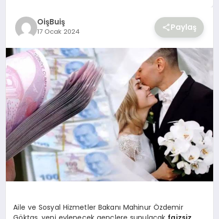
YAŞAM
OişBuiş
Paylaş
17 Ocak 2024
Aile ve Sosyal Hizmetler Bakanı Mahinur Özdemir
Göktaş, yeni evlenecek gençlere sunulacak
faizsiz