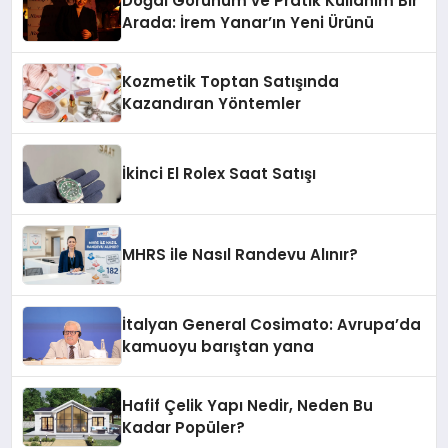
Doğal Görünüm ve Pratik Kullanım Bir
Arada: İrem Yanar’ın Yeni Ürünü
Kozmetik Toptan Satışında
Kazandıran Yöntemler
İkinci El Rolex Saat Satışı
MHRS ile Nasıl Randevu Alınır?
İtalyan General Cosimato: Avrupa’da
kamuoyu barıştan yana
Hafif Çelik Yapı Nedir, Neden Bu
Kadar Popüler?