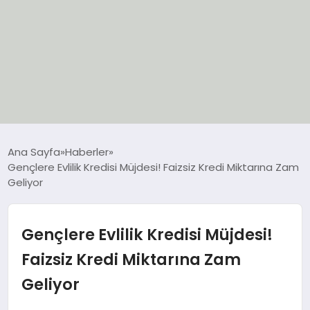
EĞİTİM
Ana Sayfa
Haberler
Gençlere Evlilik Kredisi Müjdesi! Faizsiz Kredi Miktarına Zam
EKONOMİ
Geliyor
GÜNCEL
Gençlere Evlilik Kredisi Müjdesi!
SIYASET
Faizsiz Kredi Miktarına Zam
Geliyor
SPOR