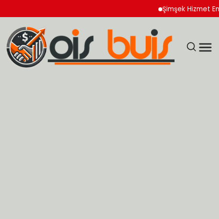
Şimşek Hizmet Enflasyo