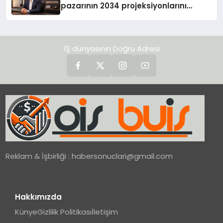
pazarının 2034 projeksiyonlarını
değerlendirdi
İŞ dünyasının Doğru Adresi
Reklam & İşbirliği :
habersonuclari@gmail.com
Hakkımızda
Künye
Gizlilik Politikası
İletişim