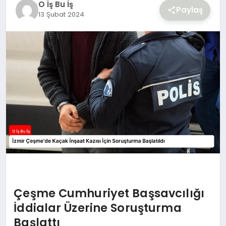
O İş Bu İş
YAŞAM
Paylaş
13 Şubat 2024
Çeşme Cumhuriyet Başsavcılığı
İddialar Üzerine Soruşturma
Başlattı