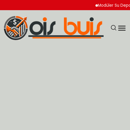
Modüler Su Deposu Ne