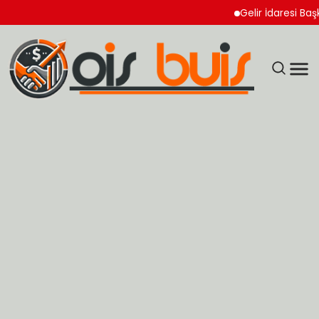
Gelir İdaresi Başkanl