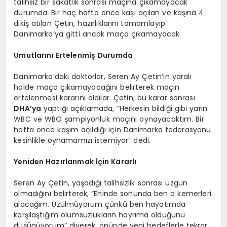
talihsiz bir sakatlık sonrası maçına çıkamayacak
durumda. Bir haç hafta önce kaşı açılan ve kaşına 4
dikiş atılan Çetin, hazırlıklarını tamamlayıp
Danimarka’ya gitti ancak maça çıkamayacak.
Umutlarını Ertelenmiş Durumda
Danimarka’daki doktorlar, Seren Ay Çetin’in yaralı
halde maça çıkamayacağını belirterek maçın
ertelenmesi kararını aldılar. Çetin, bu karar sonrası
DHA’ya
yaptığı açıklamada, “Herkesin bildiği gibi yarın
WBC ve WBO şampiyonluk maçını oynayacaktım. Bir
hafta önce kaşım açıldığı için Danimarka federasyonu
kesinlikle oynamamızı istemiyor” dedi.
Yeniden Hazırlanmak İçin Kararlı
Seren Ay Çetin, yaşadığı talihsizlik sonrası üzgün
olmadığını belirterek, “Eninde sonunda ben o kemerleri
alacağım. Üzülmüyorum çünkü ben hayatımda
karşılaştığım olumsuzlukların hayrıma olduğunu
düşünüyorum” diyerek, önünde yeni hedeflerle tekrar