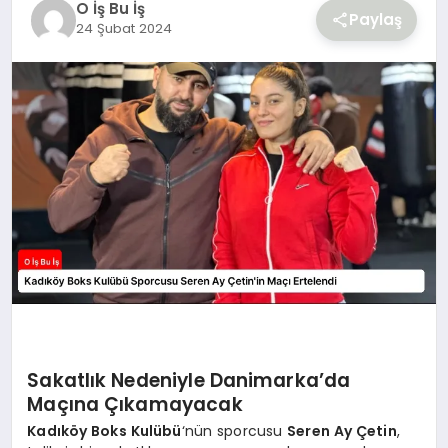
O İş Bu İş
YAŞAM
Paylaş
24 Şubat 2024
Sakatlık Nedeniyle Danimarka’da
Maçına Çıkamayacak
Kadıköy Boks Kulübü
‘nün sporcusu
Seren Ay Çetin
,