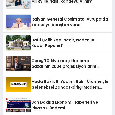
MHRS ile Nasıl Randevu Alınır?
İtalyan General Cosimato: Avrupa’da
kamuoyu barıştan yana
Hafif Çelik Yapı Nedir, Neden Bu
Kadar Popüler?
Genç, Türkiye araç kiralama
pazarının 2034 projeksiyonlarını
değerlendirdi
Moda Bakır, El Yapımı Bakır Ürünleriyle
Geleneksel Zanaatkârlığı Modern
Yaşam Alanlarına Taşıyor
Son Dakika Ekonomi Haberleri ve
Piyasa Gündemi