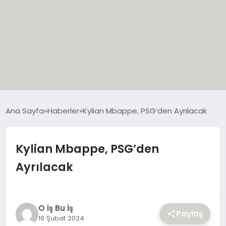
EĞİTİM
Ana Sayfa
Haberler
Kylian Mbappe, PSG’den Ayrılacak
EKONOMİ
Kylian Mbappe, PSG’den
GÜNCEL
Ayrılacak
SIYASET
SPOR
O İş Bu İş
Paylaş
16 Şubat 2024