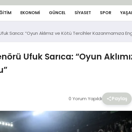
ĞİTİM
EKONOMİ
GÜNCEL
SIYASET
SPOR
YAŞA
Ufuk Sarıca: “Oyun Aklımız ve Kötü Tercihler Kazanmamıza Eng
nörü Ufuk Sarıca: “Oyun Aklımız
u”
0 Yorum Yapıldı
Paylaş