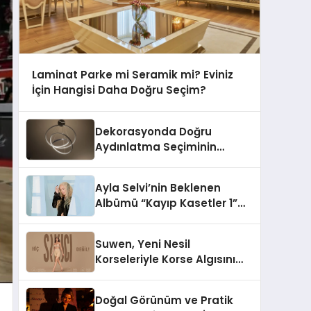
Laminat Parke mi Seramik mi? Eviniz
İçin Hangisi Daha Doğru Seçim?
Dekorasyonda Doğru
Aydınlatma Seçiminin
Önemi
Ayla Selvi’nin Beklenen
Albümü “Kayıp Kasetler 1”
Yayınlandı!
Suwen, Yeni Nesil
Korseleriyle Korse Algısını
Değiştiriyor
Doğal Görünüm ve Pratik