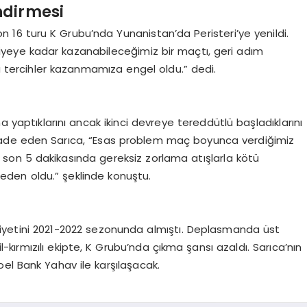
ndirmesi
n 16 turu K Grubu’nda Yunanistan’da Peristeri’ye yenildi.
iyeye kadar kazanabileceğimiz bir maçtı, geri adım
 tercihler kazanmamıza engel oldu.” dedi.
a yaptıklarını ancak ikinci devreye tereddütlü başladıklarını
ni ifade eden Sarıca, “Esas problem maç boyunca verdiğimiz
 son 5 dakikasında gereksiz zorlama atışlarla kötü
den oldu.” şeklinde konuştu.
iyetini 2021-2022 sezonunda almıştı. Deplasmanda üst
kırmızılı ekipte, K Grubu’nda çıkma şansı azaldı. Sarıca’nın
el Bank Yahav ile karşılaşacak.