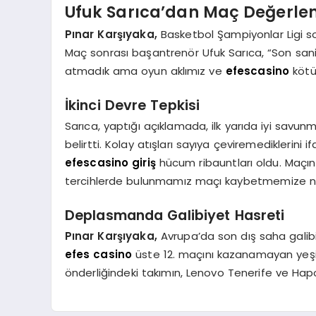
Ufuk Sarıca’dan Maç Değerle
Pınar Karşıyaka,
Basketbol Şampiyonlar Ligi so
Maç sonrası başantrenör Ufuk Sarıca, “Son san
atmadık ama oyun aklımız ve
efescasino
kötü
İkinci Devre Tepkisi
Sarıca, yaptığı açıklamada, ilk yarıda iyi savunm
belirtti. Kolay atışları sayıya çeviremedikleri
efescasino giriş
hücum ribauntları oldu. Maçın
tercihlerde bulunmamız maçı kaybetmemize ne
Deplasmanda Galibiyet Hasreti
Pınar Karşıyaka,
Avrupa’da son dış saha galib
efes casino
üste 12. maçını kazanamayan yeşil-
önderliğindeki takımın, Lenovo Tenerife ve Hapo