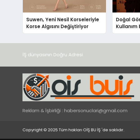
Suwen, Yeni Nesil Korseleriyle
Doğal Gö
Korse Algısını Değiştiriyor
Kullanım 
Yanar’ın 
İŞ dünyasının Doğru Adresi
Reklam & İşbirliği :
habersonuclari@gmail.com
Copyright © 2025 Tüm hakları OİŞ BU İŞ 'de saklıdır.