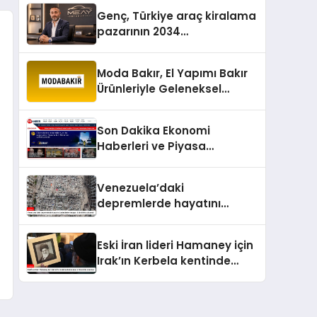
Genç, Türkiye araç kiralama
pazarının 2034
projeksiyonlarını
değerlendirdi
Moda Bakır, El Yapımı Bakır
Ürünleriyle Geleneksel
Zanaatkârlığı Modern
Yaşam Alanlarına Taşıyor
Son Dakika Ekonomi
Haberleri ve Piyasa
Gündemi
Venezuela’daki
depremlerde hayatını
kaybedenlerin sayısı 3 bin
899’a yükseldi
Eski İran lideri Hamaney için
Irak’ın Kerbela kentinde
cenaze töreni düzenleniyor