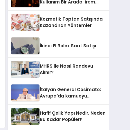
Kullanım Bir Arada: İrem
Yanar’ın Yeni Ürünü
Kozmetik Toptan Satışında
Kazandıran Yöntemler
İkinci El Rolex Saat Satışı
MHRS ile Nasıl Randevu
Alınır?
İtalyan General Cosimato:
Avrupa’da kamuoyu
barıştan yana
Hafif Çelik Yapı Nedir, Neden
Bu Kadar Popüler?