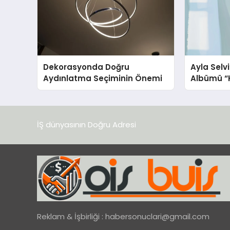
Dekorasyonda Doğru
Ayla Selv
Aydınlatma Seçiminin Önemi
Albümü “K
Yayınland
İŞ dünyasının Doğru Adresi
Reklam & İşbirliği :
habersonuclari@gmail.com