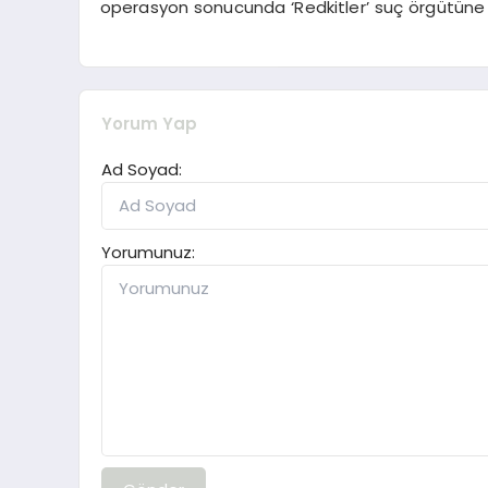
operasyon sonucunda ‘Redkitler’ suç örgütüne yö
Yorum Yap
Ad Soyad:
Yorumunuz: