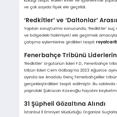
kaldığı tespit edilen evler ve işyerlerinde yapı
ve çok sayıda fişek ele geçirildi.
‘Redkitler’ ve ‘Daltonlar’ Ara
Yapılan soruşturma sonucunda, ‘Redkitler’ suç 
ve bölgedeki hakimiyeti ele geçirmek amacıyla ‘Da
çatışma eylemlerine girdikleri tespit
royalcari
Fenerbahçe Tribünü Liderlerine
‘Redkitler’ örgütünün lideri F.D., Fenerbahçe tr
tribün lideri Cem Gölbaşı’na 2023 Ağustos ayınd
ayında ise Anadolu Genç Fenerbahçeliler tribün l
gerçekleştirdikleri tespit edilmiştir. Bu saldır
yaşındaki Şükrücan Köseoğlu hayatını kaybetmi
31 Şüpheli Gözaltına Alındı
İstanbul İl Emniyet Müdürlüğü Organize Suçlar