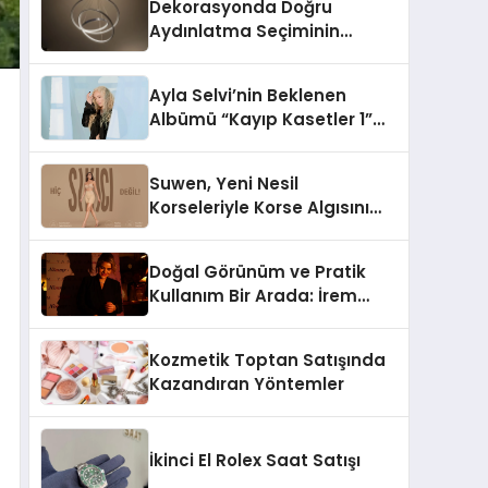
Dekorasyonda Doğru
Aydınlatma Seçiminin
Önemi
Ayla Selvi’nin Beklenen
Albümü “Kayıp Kasetler 1”
Yayınlandı!
Suwen, Yeni Nesil
Korseleriyle Korse Algısını
Değiştiriyor
Doğal Görünüm ve Pratik
Kullanım Bir Arada: İrem
Yanar’ın Yeni Ürünü
Kozmetik Toptan Satışında
Kazandıran Yöntemler
İkinci El Rolex Saat Satışı