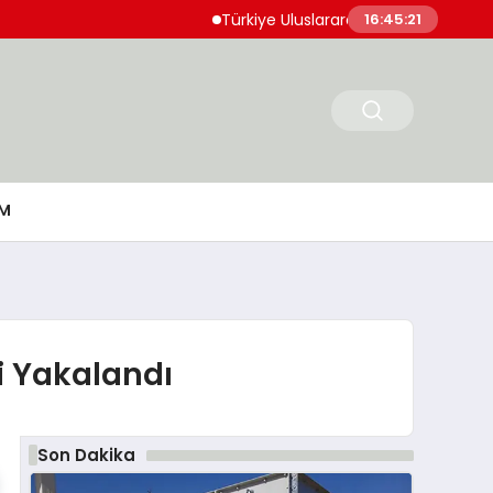
Türkiye Uluslararası Nükleer Bilim Olimpiyatı’
16:45:22
M
i Yakalandı
Son Dakika