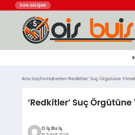
SON GELİŞME
E
Ana Sayfa
Haberler
‘Redkitler’ Suç Örgütüne Yöne
‘Redkitler’ Suç Örgütüne
O İş Bu İş
16 Şubat 2024