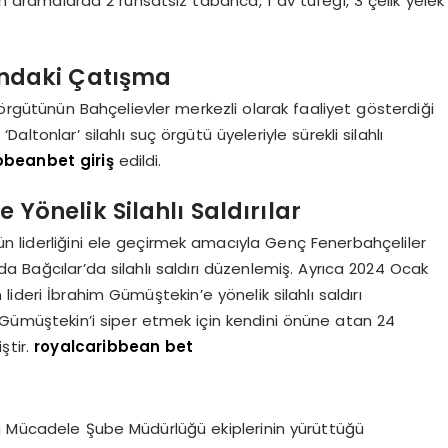
lan aramalarda 2 ruhsatsız tabanca, 1 av tüfeği, 3 çelik yelek
sındaki Çatışma
örgütünün Bahçelievler merkezli olarak faaliyet gösterdiği
ltonlar’ silahlı suç örgütü üyeleriyle sürekli silahlı
bbeanbet giriş
edildi.
 Yönelik Silahlı Saldırılar
ibün liderliğini ele geçirmek amacıyla Genç Fenerbahçeliler
a Bağcılar’da silahlı saldırı düzenlemiş. Ayrıca 2024 Ocak
ideri İbrahim Gümüştekin’e yönelik silahlı saldırı
ıda Gümüştekin’i siper etmek için kendini önüne atan 24
ştir.
royalcaribbean bet
la Mücadele Şube Müdürlüğü ekiplerinin yürüttüğü