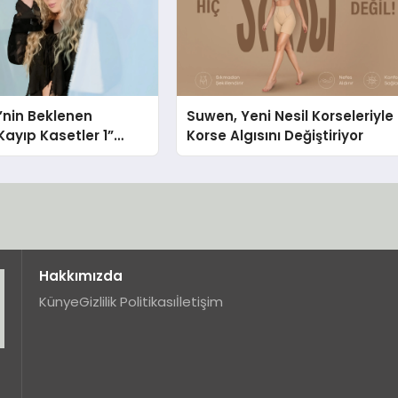
i’nin Beklenen
Suwen, Yeni Nesil Korseleriyle
ayıp Kasetler 1”
Korse Algısını Değiştiriyor
ı!
Hakkımızda
Künye
Gizlilik Politikası
İletişim