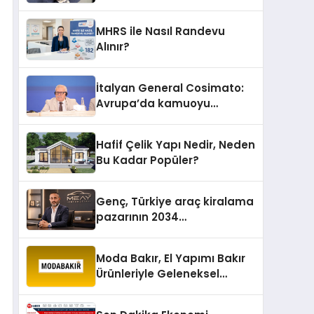
MHRS ile Nasıl Randevu
Alınır?
İtalyan General Cosimato:
Avrupa’da kamuoyu
barıştan yana
Hafif Çelik Yapı Nedir, Neden
Bu Kadar Popüler?
Genç, Türkiye araç kiralama
pazarının 2034
projeksiyonlarını
değerlendirdi
Moda Bakır, El Yapımı Bakır
Ürünleriyle Geleneksel
Zanaatkârlığı Modern
Yaşam Alanlarına Taşıyor