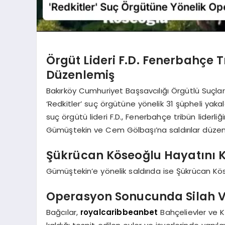
Örgüt Lideri F.D. Fenerbahçe Tr
Düzenlemiş
Bakırköy Cumhuriyet Başsavcılığı Örgütlü Suçl
‘Redkitler’ suç örgütüne yönelik 31 şüpheli yak
suç örgütü lideri F.D., Fenerbahçe tribün liderli
Gümüştekin ve Cem Gölbaşı’na saldırılar düzen
Şükrücan Köseoğlu Hayatını K
Gümüştekin’e yönelik saldırıda ise Şükrücan Köse
Operasyon Sonucunda Silah Ve 
Bağcılar,
royalcaribbeanbet
Bahçelievler ve 