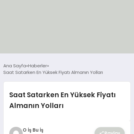
EĞİTİM
Ana Sayfa
Haberler
Saat Satarken En Yüksek Fiyatı Almanın Yolları
EKONOMİ
GÜNCEL
Saat Satarken En Yüksek Fiyatı
Almanın Yolları
SIYASET
SPOR
O İş Bu İş
Paylaş