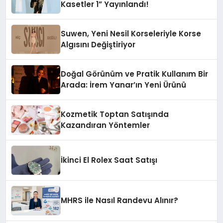
Kasetler 1” Yayınlandı!
Suwen, Yeni Nesil Korseleriyle Korse
Algısını Değiştiriyor
Doğal Görünüm ve Pratik Kullanım Bir
Arada: İrem Yanar’ın Yeni Ürünü
Kozmetik Toptan Satışında
Kazandıran Yöntemler
İkinci El Rolex Saat Satışı
MHRS ile Nasıl Randevu Alınır?