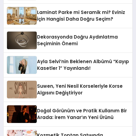
Grupbul.com
Laminat Parke mi Seramik mi? Eviniz
İçin Hangisi Daha Doğru Seçim?
Dekorasyonda Doğru Aydınlatma
Seçiminin Önemi
Ayla Selvi’nin Beklenen Albümü “Kayıp
Kasetler 1” Yayınlandı!
Suwen, Yeni Nesil Korseleriyle Korse
Algısını Değiştiriyor
Doğal Görünüm ve Pratik Kullanım Bir
Arada: İrem Yanar’ın Yeni Ürünü
Kozmetik Toptan Satışında