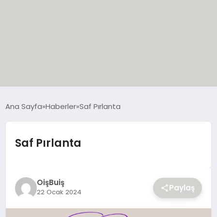
EĞİTİM
Ana Sayfa
Haberler
Saf Pırlanta
EKONOMİ
Saf Pırlanta
GÜNCEL
SIYASET
OişBuiş
Paylaş
22 Ocak 2024
SPOR