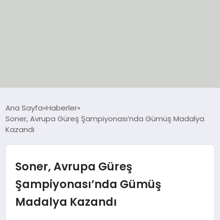
EĞİTİM
Ana Sayfa
Haberler
Soner, Avrupa Güreş Şampiyonası’nda Gümüş Madalya
EKONOMİ
Kazandı
GÜNCEL
Soner, Avrupa Güreş
SIYASET
Şampiyonası’nda Gümüş
Madalya Kazandı
SPOR