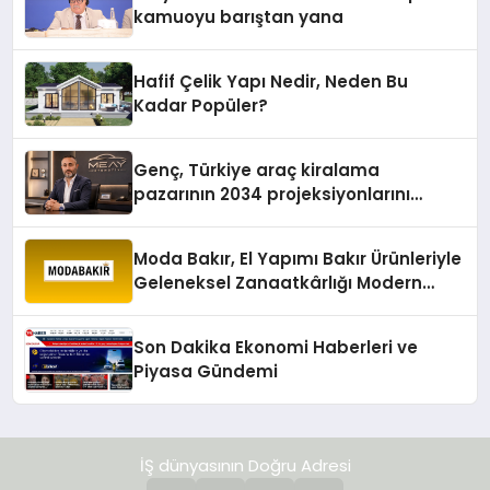
kamuoyu barıştan yana
Hafif Çelik Yapı Nedir, Neden Bu
Kadar Popüler?
Genç, Türkiye araç kiralama
pazarının 2034 projeksiyonlarını
değerlendirdi
Moda Bakır, El Yapımı Bakır Ürünleriyle
Geleneksel Zanaatkârlığı Modern
Yaşam Alanlarına Taşıyor
Son Dakika Ekonomi Haberleri ve
Piyasa Gündemi
İŞ dünyasının Doğru Adresi