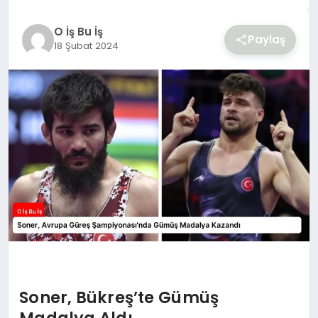
YAŞAM
O İş Bu İş
Paylaş
18 Şubat 2024
Soner, Bükreş’te Gümüş
Madalya Aldı