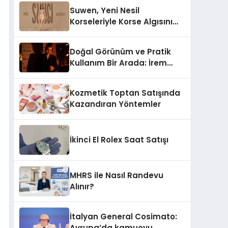
Suwen, Yeni Nesil
Korseleriyle Korse Algısını
Değiştiriyor
Doğal Görünüm ve Pratik
Kullanım Bir Arada: İrem
Yanar’ın Yeni Ürünü
Kozmetik Toptan Satışında
Kazandıran Yöntemler
İkinci El Rolex Saat Satışı
MHRS ile Nasıl Randevu
Alınır?
İtalyan General Cosimato:
Avrupa’da kamuoyu