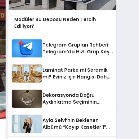
Modüler Su Deposu Neden Tercih
Ediliyor?
Telegram Grupları Rehberi:
Telegram’da Hızlı Grup Keşfi
İçin Grupbul.com
Laminat Parke mi Seramik
mi? Eviniz İçin Hangisi Daha
Doğru Seçim?
Dekorasyonda Doğru
Aydınlatma Seçiminin
Önemi
Ayla Selvi’nin Beklenen
Albümü “Kayıp Kasetler 1”
Yayınlandı!