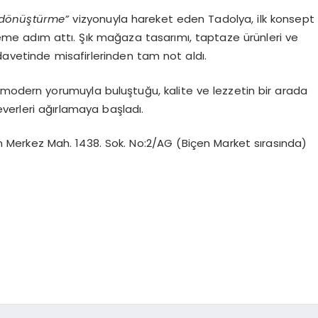
a dönüştürme”
vizyonuyla hareket eden Tadolya, ilk konsept
me adım attı. Şık mağaza tasarımı, taptaze ürünleri ve
davetinde misafirlerinden tam not aldı.
 modern yorumuyla buluştuğu, kalite ve lezzetin bir arada
verleri ağırlamaya başladı.
ım Merkez Mah. 1438. Sok. No:2/AG (Biçen Market sırasında)