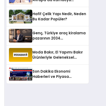
barıştan yana
Hafif Çelik Yapı Nedir, Neden
Bu Kadar Popüler?
Genç, Türkiye araç kiralama
pazarının 2034
projeksiyonlarını
değerlendirdi
Moda Bakır, El Yapımı Bakır
Ürünleriyle Geleneksel
Zanaatkârlığı Modern
Yaşam Alanlarına Taşıyor
Son Dakika Ekonomi
Haberleri ve Piyasa
Gündemi