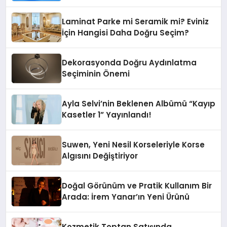
Grupbul.com
Laminat Parke mi Seramik mi? Eviniz
İçin Hangisi Daha Doğru Seçim?
Dekorasyonda Doğru Aydınlatma
Seçiminin Önemi
Ayla Selvi’nin Beklenen Albümü “Kayıp
Kasetler 1” Yayınlandı!
Suwen, Yeni Nesil Korseleriyle Korse
Algısını Değiştiriyor
Doğal Görünüm ve Pratik Kullanım Bir
Arada: İrem Yanar’ın Yeni Ürünü
Kozmetik Toptan Satışında