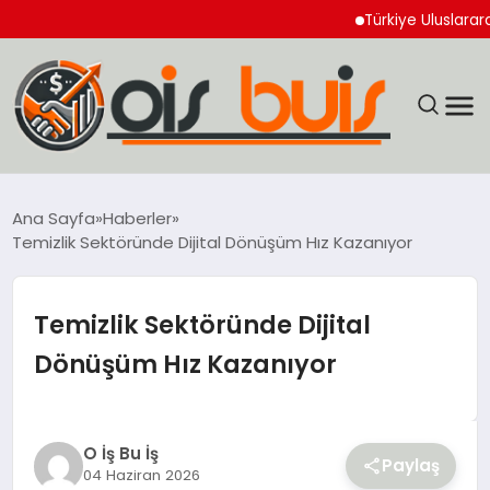
Türkiye Uluslararası Nük
EĞİTİM
Ana Sayfa
Haberler
Temizlik Sektöründe Dijital Dönüşüm Hız Kazanıyor
EKONOMİ
GÜNCEL
Temizlik Sektöründe Dijital
Dönüşüm Hız Kazanıyor
SIYASET
SPOR
O İş Bu İş
Paylaş
04 Haziran 2026
YAŞAM