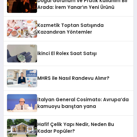
Doğal Görünüm ve Pratik Kullanım Bir
Arada: İrem Yanar’ın Yeni Ürünü
Kozmetik Toptan Satışında
Kazandıran Yöntemler
İkinci El Rolex Saat Satışı
MHRS ile Nasıl Randevu Alınır?
İtalyan General Cosimato: Avrupa’da
kamuoyu barıştan yana
Hafif Çelik Yapı Nedir, Neden Bu
Kadar Popüler?