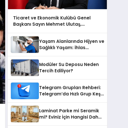
Ticaret ve Ekonomik Kulübü Genel
Başkanı Sayın Mehmet Ulutaş,
ekonomiye dair yaptığı açıklamada
şunları kaydetti:
Yaşam Alanlarında Hijyen ve
Sağlıklı Yaşam: İhlas
Cihazlarında Dürüst Teknik
Destek Deneyimi
Modüler Su Deposu Neden
Tercih Ediliyor?
Telegram Grupları Rehberi:
Telegram’da Hızlı Grup Keşfi
İçin Grupbul.com
Laminat Parke mi Seramik
mi? Eviniz İçin Hangisi Daha
Doğru Seçim?