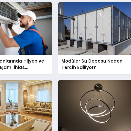
nlarında Hijyen ve
Modüler Su Deposu Neden
Yaşam: İhlas
Tercih Ediliyor?
nda Dürüst Teknik
eneyimi