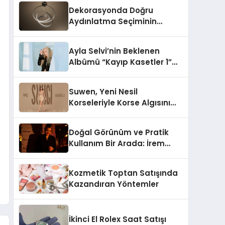
Dekorasyonda Doğru
Aydınlatma Seçiminin
Önemi
Ayla Selvi’nin Beklenen
Albümü “Kayıp Kasetler 1”
Yayınlandı!
Suwen, Yeni Nesil
Korseleriyle Korse Algısını
Değiştiriyor
Doğal Görünüm ve Pratik
Kullanım Bir Arada: İrem
Yanar’ın Yeni Ürünü
Kozmetik Toptan Satışında
Kazandıran Yöntemler
İkinci El Rolex Saat Satışı