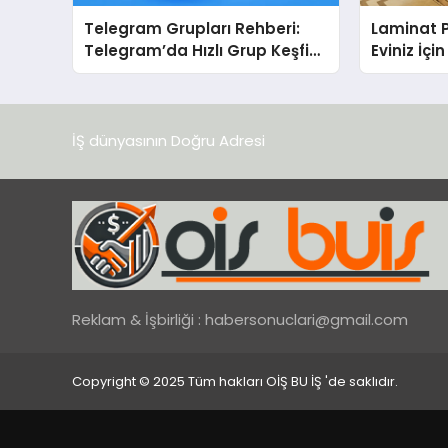
Telegram Grupları Rehberi:
Laminat 
Telegram’da Hızlı Grup Keşfi
Eviniz İç
İçin Grupbul.com
Seçim?
İŞ dünyasının Doğru Adresi
Reklam & İşbirliği :
habersonuclari@gmail.com
Copyright © 2025 Tüm hakları OİŞ BU İŞ 'de saklıdır.