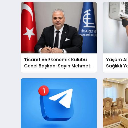
Ticaret ve Ekonomik Kulübü
Yaşam Ala
Genel Başkanı Sayın Mehmet
Sağlıklı 
Ulutaş, ekonomiye dair yaptığı
Cihazları
açıklamada şunları kaydetti:
Destek D