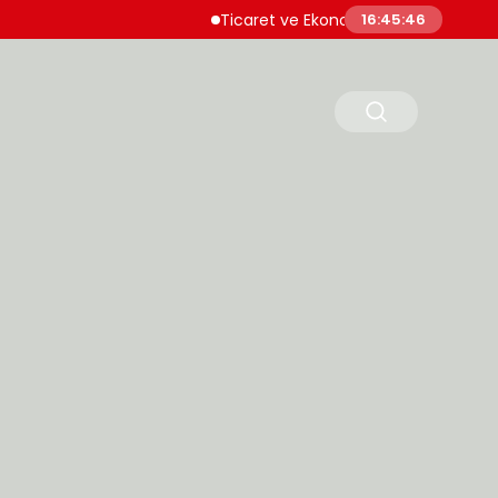
Ticaret ve Ekonomik Kulübü Genel Başkanı 
16:45:47