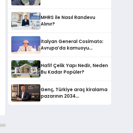
MHRS ile Nasıl Randevu
Alınır?
İtalyan General Cosimato:
Avrupa’da kamuoyu
barıştan yana
Hafif Çelik Yapı Nedir, Neden
Bu Kadar Popüler?
Genç, Türkiye araç kiralama
pazarının 2034
projeksiyonlarını
değerlendirdi