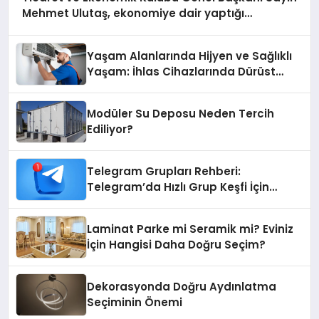
Mehmet Ulutaş, ekonomiye dair yaptığı
açıklamada şunları kaydetti:
Yaşam Alanlarında Hijyen ve Sağlıklı
Yaşam: İhlas Cihazlarında Dürüst
Teknik Destek Deneyimi
Modüler Su Deposu Neden Tercih
Ediliyor?
Telegram Grupları Rehberi:
Telegram’da Hızlı Grup Keşfi İçin
Grupbul.com
Laminat Parke mi Seramik mi? Eviniz
İçin Hangisi Daha Doğru Seçim?
Dekorasyonda Doğru Aydınlatma
Seçiminin Önemi