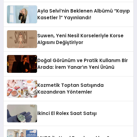
Ayla Selvi’nin Beklenen Albümü “Kayıp
Kasetler 1” Yayınlandı!
Suwen, Yeni Nesil Korseleriyle Korse
Algısını Değiştiriyor
Doğal Görünüm ve Pratik Kullanım Bir
Arada: İrem Yanar’ın Yeni Ürünü
Kozmetik Toptan Satışında
Kazandıran Yöntemler
İkinci El Rolex Saat Satışı