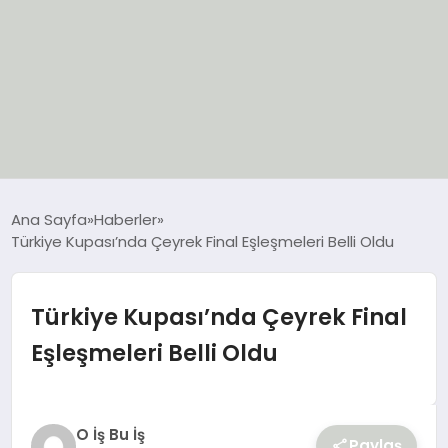
EĞİTİM
Ana Sayfa
Haberler
Türkiye Kupası’nda Çeyrek Final Eşleşmeleri Belli Oldu
EKONOMİ
GÜNCEL
Türkiye Kupası’nda Çeyrek Final
Eşleşmeleri Belli Oldu
SIYASET
SPOR
O İş Bu İş
Paylaş