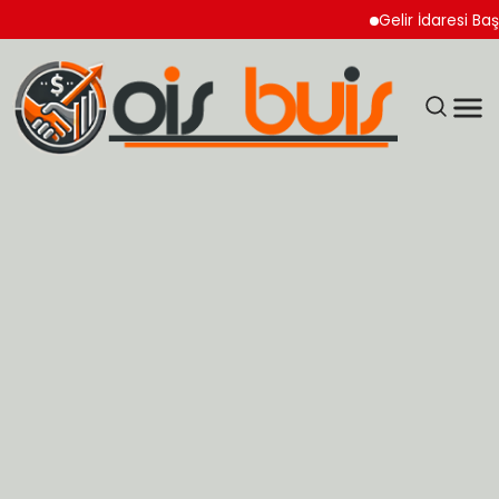
Gelir İdaresi Başkanlı