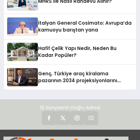
MHRS ile Nasıl Randevu Alınır?
İtalyan General Cosimato: Avrupa’da
kamuoyu barıştan yana
Hafif Çelik Yapı Nedir, Neden Bu
Kadar Popüler?
Genç, Türkiye araç kiralama
pazarının 2034 projeksiyonlarını
değerlendirdi
İŞ dünyasının Doğru Adresi