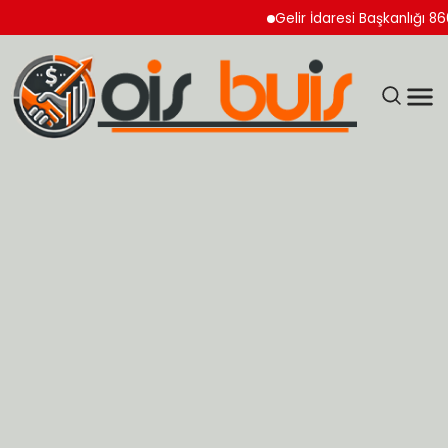
Gelir İdaresi Başkanlığı 860 Uz