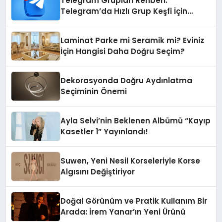
Telegram Grupları Rehberi:
Telegram’da Hızlı Grup Keşfi İçin
Grupbul.com
Laminat Parke mi Seramik mi? Eviniz
İçin Hangisi Daha Doğru Seçim?
Dekorasyonda Doğru Aydınlatma
Seçiminin Önemi
Ayla Selvi’nin Beklenen Albümü “Kayıp
Kasetler 1” Yayınlandı!
Suwen, Yeni Nesil Korseleriyle Korse
Algısını Değiştiriyor
Doğal Görünüm ve Pratik Kullanım Bir
Arada: İrem Yanar’ın Yeni Ürünü