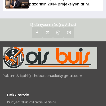
pazarının 2034 projeksiyonlarını
değerlendirdi
İŞ dünyasının Doğru Adresi
Reklam & İşbirliği :
habersonuclari@gmail.com
Hakkımızda
Künye
Gizlilik Politikası
İletişim