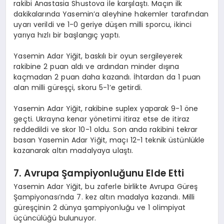
rakibi Anastasia Shustova ile karşılaştı. Maçın ilk
dakikalarında Yasemin’a aleyhine hakemler tarafından
uyarı verildi ve 1-0 geriye düşen milli sporcu, ikinci
yarıya hızlı bir başlangıç yaptı.
Yasemin Adar Yiğit, baskılı bir oyun sergileyerek
rakibine 2 puan aldı ve ardından minder dışına
kaçmadan 2 puan daha kazandı. İhtardan da 1 puan
alan milli güreşçi, skoru 5-1’e getirdi.
Yasemin Adar Yiğit, rakibine suplex yaparak 9-1 öne
geçti. Ukrayna kenar yönetimi itiraz etse de itiraz
reddedildi ve skor 10-1 oldu. Son anda rakibini tekrar
basan Yasemin Adar Yiğit, maçı 12-1 teknik üstünlükle
kazanarak altın madalyaya ulaştı.
7. Avrupa Şampiyonluğunu Elde Etti
Yasemin Adar Yiğit, bu zaferle birlikte Avrupa Güreş
Şampiyonası’nda 7. kez altın madalya kazandı. Milli
güreşçinin 2 dünya şampiyonluğu ve 1 olimpiyat
üçüncülüğü bulunuyor.