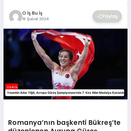
YAŞAM
O İş Bu İş
Paylaş
16 Şubat 2024
Romanya’nın başkenti Bükreş’te
düzenlenen Avrupa Güreş