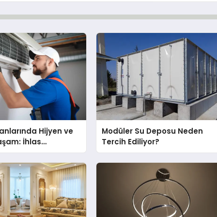
nlarında Hijyen ve
Modüler Su Deposu Neden
Yaşam: İhlas
Tercih Ediliyor?
nda Dürüst Teknik
eneyimi