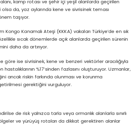
 alanı, kamp rotası ve şehir içi yeşil alanlarda geçirilen
i olsa da, yaz aylarında kene ve sivrisinek teması
önem taşıyor.
rım Kongo Kanamalı Ateşi (KKKA) vakaları Türkiye’de en sık
özellikle sıcak dönemlerde açık alanlarda geçirilen sürenin
mini daha da artırıyor.
göre ise sivrisinek, kene ve benzeri vektörler aracılığıyla
 hastalıklarının %17’sinden fazlasını oluşturuyor. Uzmanlar,
ini ancak riskin farkında olunması ve korunma
 getirilmesi gerektiğini vurguluyor.
dirilse de risk yalnızca tarla veya ormanlık alanlarla sınırlı
bölgeler ve yürüyüş rotaları da dikkat gerektiren alanlar