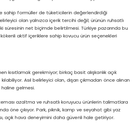
re sahip formüller de tüketicilerin değerlendirdiği
rleyici olan yalnızca içerik tercihi değil; ürünün ruhsatlı
tki süresinin net biçimde belirtilmesi. Türkiye pazarında bu
el kökenli aktif içeriklere sahip kovucu ürün seçenekleri
 kısıtlamak gerekmiyor; birkaç basit alışkanlık açık
ılabiliyor. Asıl belirleyici olan, dışarı çıkmadan önce alınan
 haline gelmesi.
rla teması azaltma ve ruhsatlı koruyucu ürünlerin talimatlara
ında öne çıkıyor. Park, piknik, kamp ve seyahat gibi yaz
ı, açık hava deneyimini daha güvenli hale getiriyor.