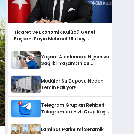
Ticaret ve Ekonomik Kulübü Genel
Başkanı Sayın Mehmet Ulutaş,
ekonomiye dair yaptığı açıklamada
şunları kaydetti:
Yaşam Alanlarında Hijyen ve
Sağlıklı Yaşam: İhlas
Cihazlarında Dürüst Teknik
Destek Deneyimi
Modüler Su Deposu Neden
Tercih Ediliyor?
Telegram Grupları Rehberi:
Telegram’da Hızlı Grup Keşfi
İçin Grupbul.com
Laminat Parke mi Seramik