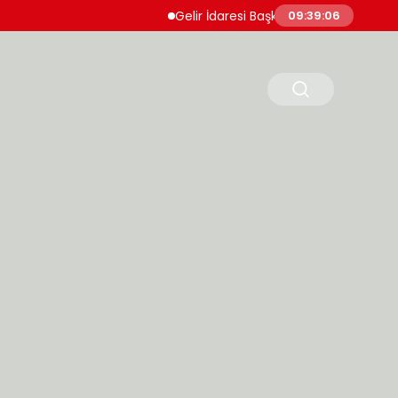
Gelir İdaresi Başkanlığı 860 Uzman Yardımcı
09:39:07