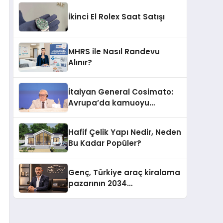
İkinci El Rolex Saat Satışı
MHRS ile Nasıl Randevu
Alınır?
İtalyan General Cosimato:
Avrupa’da kamuoyu
barıştan yana
Hafif Çelik Yapı Nedir, Neden
Bu Kadar Popüler?
Genç, Türkiye araç kiralama
pazarının 2034
projeksiyonlarını
değerlendirdi