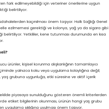
zen fark edilmeyebildiği için veteriner önerilerine uygun
ği belirtiliyor.
müdahalelerden kaçınılması önem taşıyor. Halk Sağlığı Genel
 elle ezilmemesi gerektiği ve kolonya, yağ ya da sigara gibi
 belirtiliyor. Yetkililer, kene tutunması durumunda en kısa
r.
eli?
yucu ürünler, kişisel korunma alışkanlığının tamamlayıcı
eçiminde yalnızca koku veya uygulama kolaylığına değil;
a, yaş grubuna uygunluğa, etki süresine ve aktif içerik
.
 şekilde piyasaya sunulduğunu gösteren önemli kriterlerden
erde etiket bilgilerinin okunması, ürünün hangi yaş grubu
len uygulama sıklığına uyulması önem taşıyor.