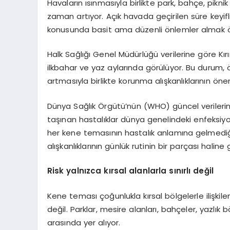
Havaların ısınmasıyla birlikte park, bahçe, piknik
zaman artıyor. Açık havada geçirilen süre keyifl
konusunda basit ama düzenli önlemler almak 
Halk Sağlığı Genel Müdürlüğü verilerine göre Kı
ilkbahar ve yaz aylarında görülüyor. Bu durum, 
artmasıyla birlikte korunma alışkanlıklarının öne
Dünya Sağlık Örgütü’nün (WHO) güncel verilerine 
taşınan hastalıklar dünya genelindeki enfeksiyon
her kene temasının hastalık anlamına gelmediğ
alışkanlıklarının günlük rutinin bir parçası haline
Risk yalnızca kırsal alanlarla sınırlı değil
Kene teması çoğunlukla kırsal bölgelerle ilişkilen
değil. Parklar, mesire alanları, bahçeler, yazlık 
arasında yer alıyor.