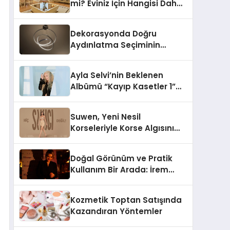
mi? Eviniz İçin Hangisi Daha
Doğru Seçim?
Dekorasyonda Doğru
Aydınlatma Seçiminin
Önemi
Ayla Selvi’nin Beklenen
Albümü “Kayıp Kasetler 1”
Yayınlandı!
Suwen, Yeni Nesil
Korseleriyle Korse Algısını
Değiştiriyor
Doğal Görünüm ve Pratik
Kullanım Bir Arada: İrem
Yanar’ın Yeni Ürünü
Kozmetik Toptan Satışında
Kazandıran Yöntemler