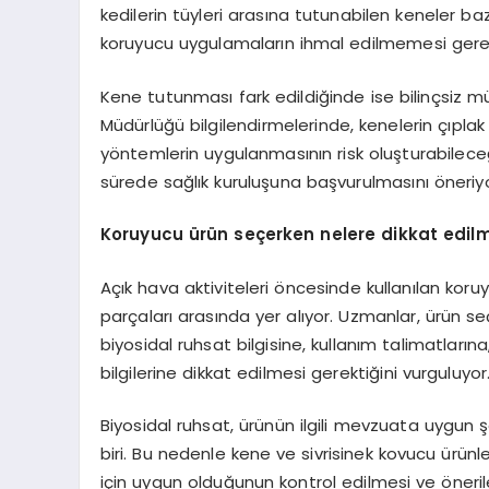
kedilerin tüyleri arasına tutunabilen keneler ba
koruyucu uygulamaların ihmal edilmemesi gerekti
Kene tutunması fark edildiğinde ise bilinçsiz 
Müdürlüğü bilgilendirmelerinde, kenelerin çıplak
yöntemlerin uygulanmasının risk oluşturabileceği
sürede sağlık kuruluşuna başvurulmasını öneriyo
Koruyucu ürün seçerken nelere dikkat edilm
Açık hava aktiviteleri öncesinde kullanılan koru
parçaları arasında yer alıyor. Uzmanlar, ürün s
biyosidal ruhsat bilgisine, kullanım talimatların
bilgilerine dikkat edilmesi gerektiğini vurguluyor
Biyosidal ruhsat, ürünün ilgili mevzuata uygun
biri. Bu nedenle kene ve sivrisinek kovucu ürünl
için uygun olduğunun kontrol edilmesi ve öneri