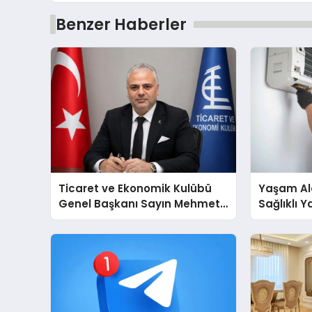
Benzer Haberler
Ticaret ve Ekonomik Kulübü
Yaşam Ala
Genel Başkanı Sayın Mehmet
Sağlıklı 
Ulutaş, ekonomiye dair yaptığı
Cihazları
açıklamada şunları kaydetti:
Destek D