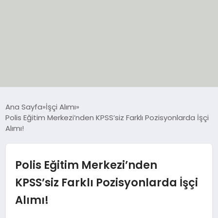
EĞİTİM
Ana Sayfa
İşçi Alımı
Polis Eğitim Merkezi’nden KPSS’siz Farklı Pozisyonlarda İşçi
EKONOMİ
Alımı!
GÜNCEL
Polis Eğitim Merkezi’nden
SIYASET
KPSS’siz Farklı Pozisyonlarda İşçi
Alımı!
SPOR