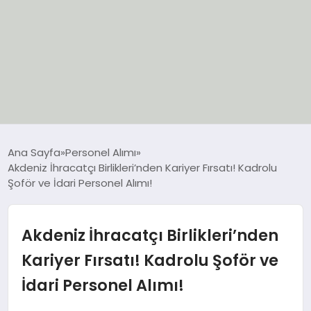
EĞİTİM
Ana Sayfa
Personel Alımı
Akdeniz İhracatçı Birlikleri’nden Kariyer Fırsatı! Kadrolu
EKONOMİ
Şoför ve İdari Personel Alımı!
GÜNCEL
Akdeniz İhracatçı Birlikleri’nden
SIYASET
Kariyer Fırsatı! Kadrolu Şoför ve
İdari Personel Alımı!
SPOR