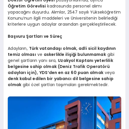
Doktor Öğretim Üyesi
pozisyonlarında, ayrıca
Öğretim Görevlisi
kadrosunda personel alımı
yapacağını duyurdu. Alımlar, 2547 sayılı Yükseköğretim
Kanunu’nun ilgili maddeleri ve Üniversitenin belirlediği
kriterlere uygun adaylar arasından gerçekleştirilecek.
Başvuru Şartları ve Süreç
Adayların,
Türk vatandaşı olmak, adli sicil kaydının
temiz olması
ve
askerlikle ilişiği bulunmamak
gibi
genel şartların yanı sıra,
Uzakyol Kaptanı yeterlilik
belgesine sahip olmak (Deniz Trafik Operatörü
adayları için),
YDS’den en az 60 puan almak
veya
denk kabul edilen bir yabancı dil belgesine sahip
olmak
gibi özel şartları taşımaları gerekmektedir.