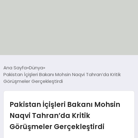
EĞİTİM
Ana Sayfa
Dünya
Pakistan İçişleri Bakanı Mohsin Naqvi Tahran’da Kritik
EKONOMİ
Görüşmeler Gerçekleştirdi
GÜNCEL
Pakistan İçişleri Bakanı Mohsin
SIYASET
Naqvi Tahran’da Kritik
Görüşmeler Gerçekleştirdi
SPOR