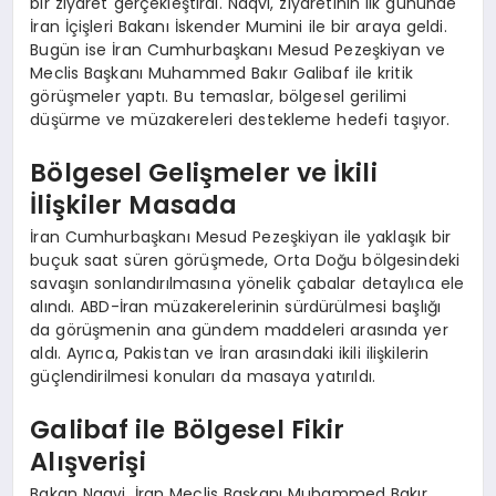
bir ziyaret gerçekleştirdi. Naqvi, ziyaretinin ilk gününde
İran İçişleri Bakanı İskender Mumini ile bir araya geldi.
Bugün ise İran Cumhurbaşkanı Mesud Pezeşkiyan ve
Meclis Başkanı Muhammed Bakır Galibaf ile kritik
görüşmeler yaptı. Bu temaslar, bölgesel gerilimi
düşürme ve müzakereleri destekleme hedefi taşıyor.
Bölgesel Gelişmeler ve İkili
İlişkiler Masada
İran Cumhurbaşkanı Mesud Pezeşkiyan ile yaklaşık bir
buçuk saat süren görüşmede, Orta Doğu bölgesindeki
savaşın sonlandırılmasına yönelik çabalar detaylıca ele
alındı. ABD-İran müzakerelerinin sürdürülmesi başlığı
da görüşmenin ana gündem maddeleri arasında yer
aldı. Ayrıca, Pakistan ve İran arasındaki ikili ilişkilerin
güçlendirilmesi konuları da masaya yatırıldı.
Galibaf ile Bölgesel Fikir
Alışverişi
Bakan Naqvi, İran Meclis Başkanı Muhammed Bakır