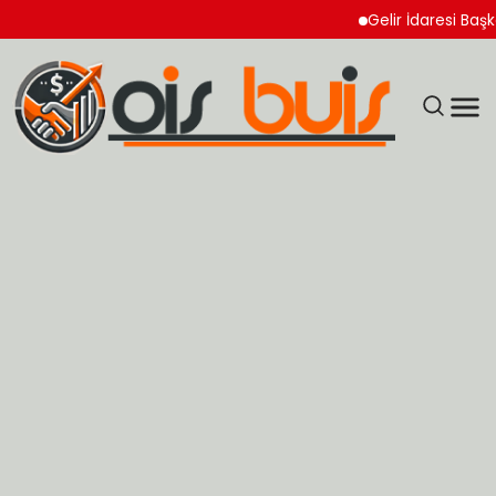
Gelir İdaresi Başkanlı