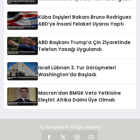
Üzerinden 10 Milyon Varil
Küba Dışişleri Bakanı Bruno Rodriguez
ABD’ye İnsani Felaket Uyarısı Yaptı
ABD Başkanı Trump’a Çin Ziyaretinde
Telefon Yasağı Uygulandı
İsrail Lübnan 3. Tur Görüşmeleri
Washington’da Başladı
Macron’dan BMGK Veto Yetkisine
Eleştiri: Afrika Daimi Üye Olmalı
İŞ dünyasının Doğru Adresi