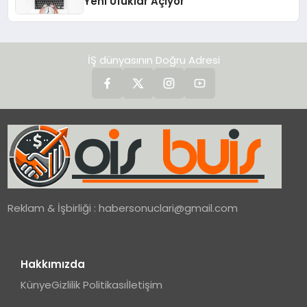
Yeni Ufuklar Açıyor
İŞ dünyasının Doğru Adresi
Reklam & İşbirliği :
habersonuclari@gmail.com
Hakkımızda
Künye
Gizlilik Politikası
İletişim