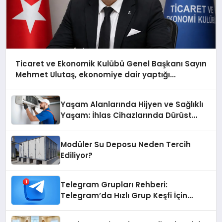
Ticaret ve Ekonomik Kulübü Genel Başkanı Sayın
Mehmet Ulutaş, ekonomiye dair yaptığı
açıklamada şunları kaydetti:
Yaşam Alanlarında Hijyen ve Sağlıklı
Yaşam: İhlas Cihazlarında Dürüst
Teknik Destek Deneyimi
Modüler Su Deposu Neden Tercih
Ediliyor?
Telegram Grupları Rehberi:
Telegram’da Hızlı Grup Keşfi İçin
Grupbul.com