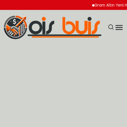
Gram Altın Yeni Haftay