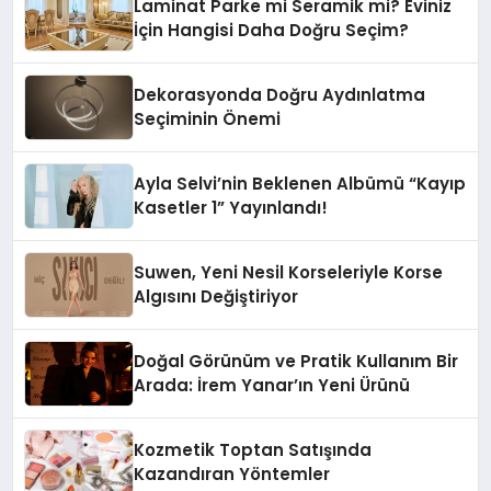
Laminat Parke mi Seramik mi? Eviniz
İçin Hangisi Daha Doğru Seçim?
Dekorasyonda Doğru Aydınlatma
Seçiminin Önemi
Ayla Selvi’nin Beklenen Albümü “Kayıp
Kasetler 1” Yayınlandı!
Suwen, Yeni Nesil Korseleriyle Korse
Algısını Değiştiriyor
Doğal Görünüm ve Pratik Kullanım Bir
Arada: İrem Yanar’ın Yeni Ürünü
Kozmetik Toptan Satışında
Kazandıran Yöntemler