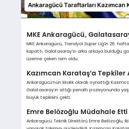
MKE Ankaragücü, Galatasaray 
MKE Ankaragücü, Trendyol Süper Lig’in 26. hafta
kapattı. Galatasaray’ın arka arkaya bulduğu gol
üzerine çeken isim oldu.
Kazımcan Karataş’a Tepkiler 
Ankaragücü’nün kiralık olarak oynattığı Kazımcan 
Galatasaray’ın attığı penaltı pozisyonunda ya
büyük tepkisini çekti.
Emre Belözoğlu Müdahale Etti
Ankaragücü Teknik Direktörü Emre Belözoğlu, ikin
yaparak takımını güçlendirdi. Kazımcan Karataş