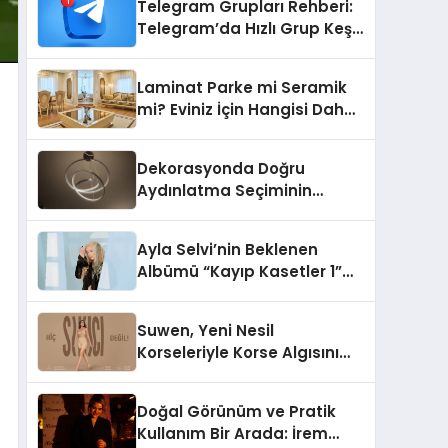
Telegram Grupları Rehberi:
Telegram’da Hızlı Grup Keşfi
İçin Grupbul.com
Laminat Parke mi Seramik
mi? Eviniz İçin Hangisi Daha
Doğru Seçim?
Dekorasyonda Doğru
Aydınlatma Seçiminin
Önemi
Ayla Selvi’nin Beklenen
Albümü “Kayıp Kasetler 1”
Yayınlandı!
Suwen, Yeni Nesil
Korseleriyle Korse Algısını
Değiştiriyor
Doğal Görünüm ve Pratik
Kullanım Bir Arada: İrem