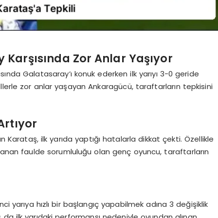
Karşısında Zor Anlar Yaşıyor
sında Galatasaray’ı konuk ederken ilk yarıyı 3-0 geride
lerle zor anlar yaşayan Ankaragücü, taraftarların tepkisini
Artıyor
Karataş, ilk yarıda yaptığı hatalarla dikkat çekti. Özellikle
şanan faulde sorumluluğu olan genç oyuncu, taraftarların
ci yarıya hızlı bir başlangıç yapabilmek adına 3 değişiklik
 da ilk yarıdaki performansı nedeniyle oyundan alınan