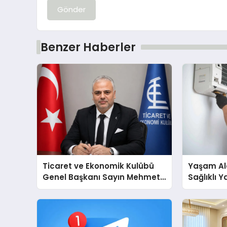
Gönder
Benzer Haberler
Ticaret ve Ekonomik Kulübü
Yaşam Ala
Genel Başkanı Sayın Mehmet
Sağlıklı 
Ulutaş, ekonomiye dair yaptığı
Cihazları
açıklamada şunları kaydetti:
Destek D