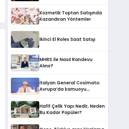
Yanar’ın Yeni Ürünü
Kozmetik Toptan Satışında
Kazandıran Yöntemler
İkinci El Rolex Saat Satışı
MHRS ile Nasıl Randevu
Alınır?
İtalyan General Cosimato:
Avrupa’da kamuoyu
barıştan yana
Hafif Çelik Yapı Nedir, Neden
Bu Kadar Popüler?