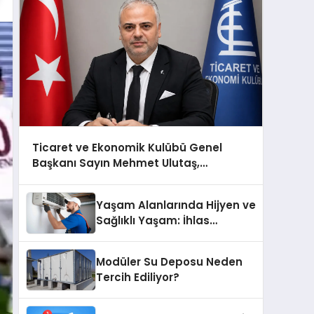
Ticaret ve Ekonomik Kulübü Genel
Başkanı Sayın Mehmet Ulutaş,
ekonomiye dair yaptığı açıklamada
şunları kaydetti:
Yaşam Alanlarında Hijyen ve
Sağlıklı Yaşam: İhlas
Cihazlarında Dürüst Teknik
Destek Deneyimi
Modüler Su Deposu Neden
Tercih Ediliyor?