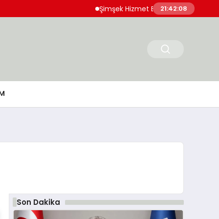
Şimşek Hizmet Enflasyonunda Katılığın Azald
21:42:09
M
Son Dakika