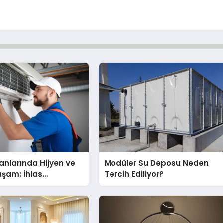
nlarında Hijyen ve
Modüler Su Deposu Neden
Yaşam: İhlas
Tercih Ediliyor?
nda Dürüst Teknik
eneyimi