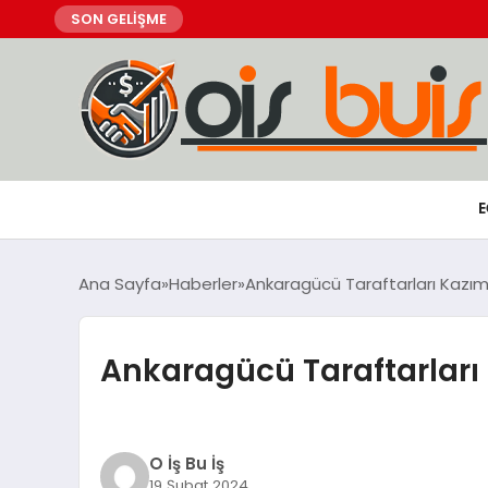
SON GELİŞME
E
Ana Sayfa
Haberler
Ankaragücü Taraftarları Kazım
Ankaragücü Taraftarları
O İş Bu İş
19 Şubat 2024