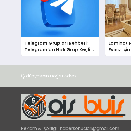
Telegram Grupları Rehberi:
Laminat 
Telegram’da Hızlı Grup Keşfi
Eviniz İç
İçin Grupbul.com
Seçim?
İŞ dünyasının Doğru Adresi
Reklam & İşbirliği :
habersonuclari@gmail.com