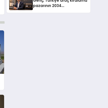
Genç, Türkiye araç kiralama
pazarının 2034
projeksiyonlarını
değerlendirdi