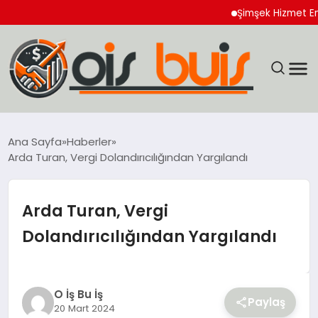
Şimşek Hizmet Enflasy
EĞİTİM
Ana Sayfa
Haberler
Arda Turan, Vergi Dolandırıcılığından Yargılandı
EKONOMİ
GÜNCEL
Arda Turan, Vergi
Dolandırıcılığından Yargılandı
SIYASET
SPOR
O İş Bu İş
Paylaş
20 Mart 2024
YAŞAM