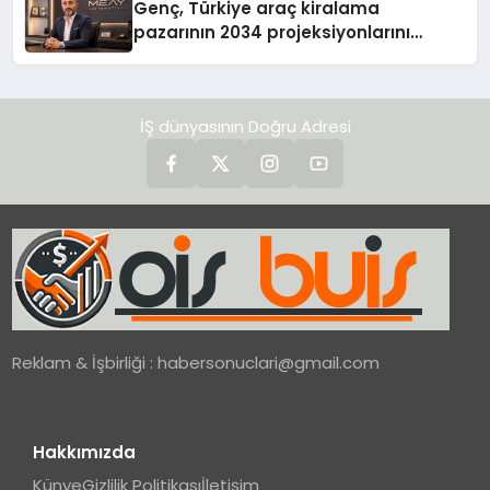
Genç, Türkiye araç kiralama
pazarının 2034 projeksiyonlarını
değerlendirdi
İŞ dünyasının Doğru Adresi
Reklam & İşbirliği :
habersonuclari@gmail.com
Hakkımızda
Künye
Gizlilik Politikası
İletişim