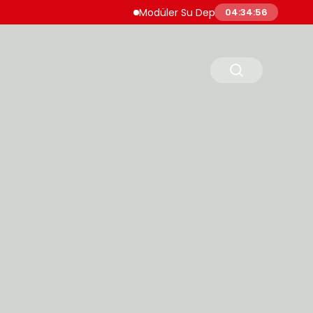
Modüler Su Deposu Neden Tercih Ediliyor?
04:34:57