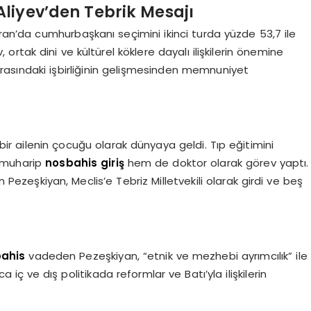
iyev’den Tebrik Mesajı
 İran’da cumhurbaşkanı seçimini ikinci turda yüzde 53,7 ile
yev, ortak dini ve kültürel köklere dayalı ilişkilerin önemine
rasındaki işbirliğinin gelişmesinden memnuniyet
rk bir ailenin çocuğu olarak dünyaya geldi. Tıp eğitimini
 muharip
nosbahis giriş
hem de doktor olarak görev yaptı.
n Pezeşkiyan, Meclis’e Tebriz Milletvekili olarak girdi ve beş
bahis
vadeden Pezeşkiyan, “etnik ve mezhebi ayrımcılık” ile
iç ve dış politikada reformlar ve Batı’yla ilişkilerin