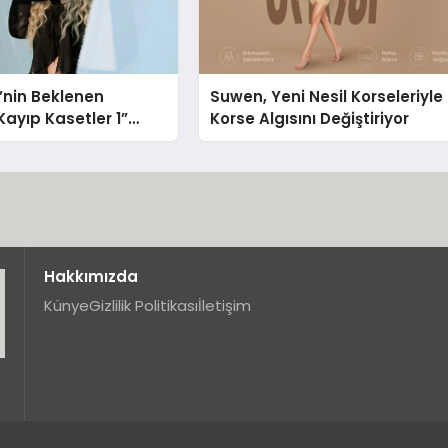
i’nin Beklenen
Suwen, Yeni Nesil Korseleriyle
ayıp Kasetler 1”
Korse Algısını Değiştiriyor
ı!
Hakkımızda
Künye
Gizlilik Politikası
İletişim