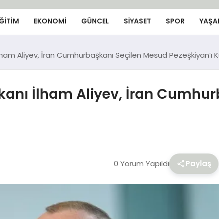
ĞİTİM
EKONOMİ
GÜNCEL
SIYASET
SPOR
YAŞA
am Aliyev, İran Cumhurbaşkanı Seçilen Mesud Pezeşkiyan’ı K
nı İlham Aliyev, İran Cumhur
0 Yorum Yapıldı
Paylaş