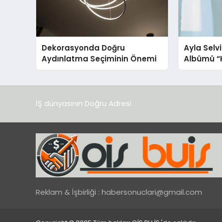
Dekorasyonda Doğru
Ayla Selv
Aydınlatma Seçiminin Önemi
Albümü “K
Yayınland
İŞ dünyasının Doğru Adresi
Reklam & İşbirliği :
habersonuclari@gmail.com