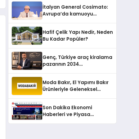
İtalyan General Cosimato:
Avrupa’da kamuoyu
barıştan yana
Hafif Çelik Yapı Nedir, Neden
Bu Kadar Popüler?
Genç, Türkiye araç kiralama
pazarının 2034
projeksiyonlarını
değerlendirdi
Moda Bakır, El Yapımı Bakır
Ürünleriyle Geleneksel
Zanaatkârlığı Modern
Yaşam Alanlarına Taşıyor
Son Dakika Ekonomi
Haberleri ve Piyasa
Gündemi