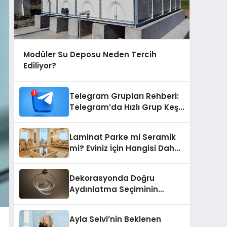
Modüler Su Deposu Neden Tercih
Ediliyor?
Telegram Grupları Rehberi:
Telegram’da Hızlı Grup Keşfi
İçin Grupbul.com
Laminat Parke mi Seramik
mi? Eviniz İçin Hangisi Daha
Doğru Seçim?
Dekorasyonda Doğru
Aydınlatma Seçiminin
Önemi
Ayla Selvi’nin Beklenen