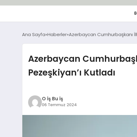
E
Ana Sayfa
Haberler
Azerbaycan Cumhurbaşkanı İlh
Azerbaycan Cumhurbaşka
Pezeşkiyan’ı Kutladı
O İş Bu İş
06 Temmuz 2024