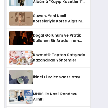
Albümü “Kayıp Kasetler 1”
Yayınlandı!
Suwen, Yeni Nesil
Korseleriyle Korse Algısını
Değiştiriyor
Doğal Görünüm ve Pratik
Kullanım Bir Arada: İrem
Yanar’ın Yeni Ürünü
Kozmetik Toptan Satışında
Kazandıran Yöntemler
İkinci El Rolex Saat Satışı
MHRS ile Nasıl Randevu
Alınır?