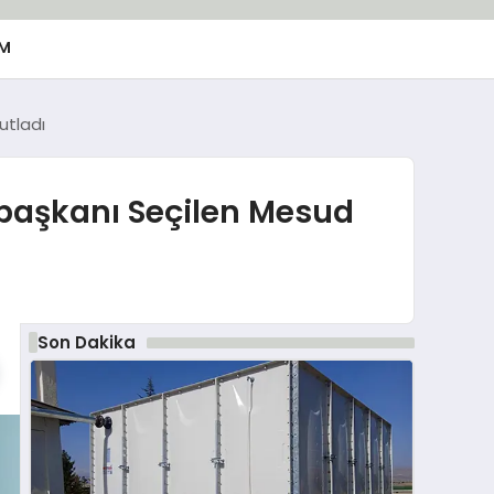
M
utladı
başkanı Seçilen Mesud
Son Dakika