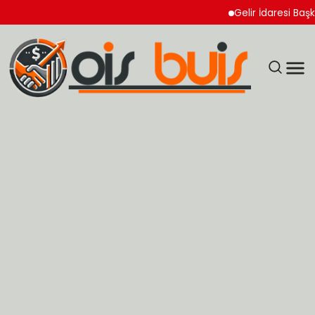
Gelir İdaresi Başkanlı