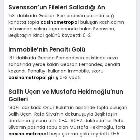
Svensson’un Fileleri Salladığı An
’53. dakikada Gedson Fernandes’in pasında sağ
kanatta topla
casinometropol
buluşan Rashica’nın
ortasından seken topu önünde bulan Svensson,
Beşiktaş’ın ikinci golünü kaydetti: 0-2.
Immobile’nin Penaltı Golü
’81. dakikada Gedson Fernandes’in asistinde ceza
sahasında yerde kalan Gedson Fernandes, penaltı
kazandı. Penaltıyı kullanan Immobile, skoru
casinometropol giriş
0-3 yaptı.
Salih Uçan ve Mustafa Hekimoğlu’nun
Golleri
’90+1. dakikada Onur Bulut’un asistinde topla buluşan
Salih Uçan, Rafa Silva’nın dokunuşuyla Beşiktaş’ın
dördüncü golünü attı: 0-4. ’90+2. dakikada ise Rafa
Silva’nın pasında topu alan Mustafa Hekimoğlu, farkı
casino metropol
beşe çıkaran golü kaydetti: 0-5.