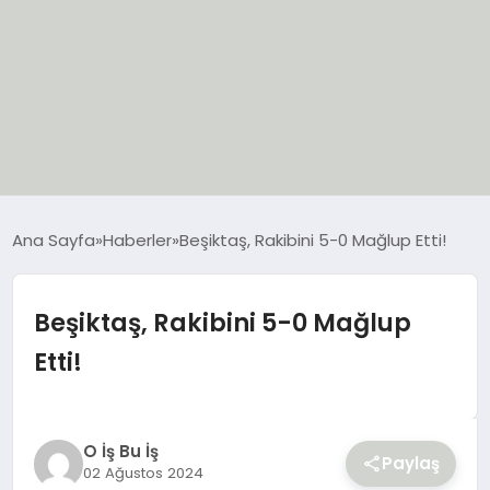
EĞİTİM
Ana Sayfa
Haberler
Beşiktaş, Rakibini 5-0 Mağlup Etti!
EKONOMİ
Beşiktaş, Rakibini 5-0 Mağlup
GÜNCEL
Etti!
SIYASET
SPOR
O İş Bu İş
Paylaş
02 Ağustos 2024