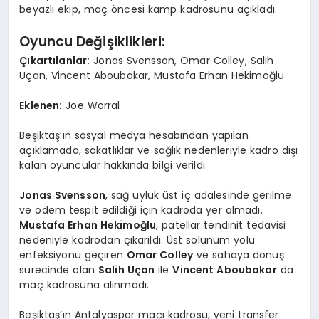
beyazlı ekip, maç öncesi kamp kadrosunu açıkladı.
Oyuncu Değişiklikleri:
Çıkartılanlar:
Jonas Svensson, Omar Colley, Salih
Uçan, Vincent Aboubakar, Mustafa Erhan Hekimoğlu
Eklenen:
Joe Worral
Beşiktaş’ın sosyal medya hesabından yapılan
açıklamada, sakatlıklar ve sağlık nedenleriyle kadro dışı
kalan oyuncular hakkında bilgi verildi.
Jonas Svensson
, sağ uyluk üst iç adalesinde gerilme
ve ödem tespit edildiği için kadroda yer almadı.
Mustafa Erhan Hekimoğlu
, patellar tendinit tedavisi
nedeniyle kadrodan çıkarıldı. Üst solunum yolu
enfeksiyonu geçiren
Omar Colley
ve sahaya dönüş
sürecinde olan
Salih Uçan
ile
Vincent Aboubakar
da
maç kadrosuna alınmadı.
Beşiktaş’ın Antalyaspor maçı kadrosu, yeni transfer