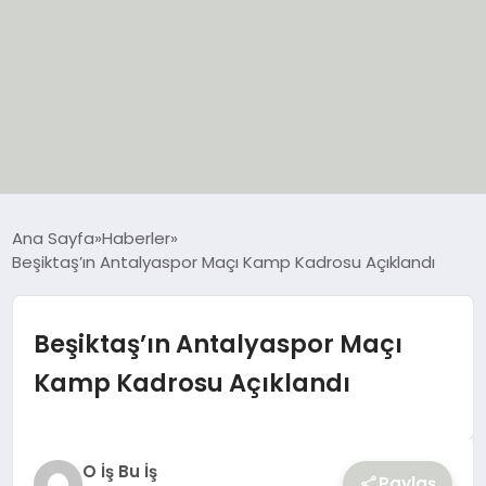
EĞİTİM
Ana Sayfa
Haberler
Beşiktaş’ın Antalyaspor Maçı Kamp Kadrosu Açıklandı
EKONOMİ
GÜNCEL
Beşiktaş’ın Antalyaspor Maçı
Kamp Kadrosu Açıklandı
SIYASET
SPOR
O İş Bu İş
Paylaş