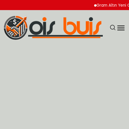
Gram Altın Yeni Güne 