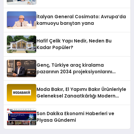
İtalyan General Cosimato: Avrupa’da
kamuoyu barıştan yana
Hafif Çelik Yapı Nedir, Neden Bu
Kadar Popüler?
Genç, Türkiye araç kiralama
pazarının 2034 projeksiyonlarını
değerlendirdi
Moda Bakır, El Yapımı Bakır Ürünleriyle
Geleneksel Zanaatkârlığı Modern
Yaşam Alanlarına Taşıyor
Son Dakika Ekonomi Haberleri ve
Piyasa Gündemi