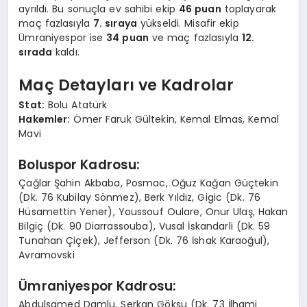
ayrıldı. Bu sonuçla ev sahibi ekip
46 puan
toplayarak
maç fazlasıyla
7. sıraya
yükseldi. Misafir ekip
Ümraniyespor ise
34 puan
ve maç fazlasıyla
12.
sırada
kaldı.
Maç Detayları ve Kadrolar
Stat:
Bolu Atatürk
Hakemler:
Ömer Faruk Gültekin, Kemal Elmas, Kemal
Mavi
Boluspor Kadrosu:
Çağlar Şahin Akbaba, Posmac, Oğuz Kağan Güçtekin
(Dk. 76 Kubilay Sönmez), Berk Yıldız, Gigic (Dk. 76
Hüsamettin Yener), Youssouf Oulare, Onur Ulaş, Hakan
Bilgiç (Dk. 90 Diarrassouba), Vusal İskandarli (Dk. 59
Tunahan Çiçek), Jefferson (Dk. 76 İshak Karaoğul),
Avramovski
Ümraniyespor Kadrosu:
Abdulsamed Damlu, Serkan Göksu (Dk. 73 İlhami