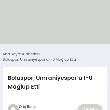
EĞİTİM
Ana Sayfa
Haberler
Boluspor, Ümraniyespor’u 1-0 Mağlup Etti
EKONOMİ
GÜNCEL
Boluspor, Ümraniyespor’u 1-0
Mağlup Etti
SIYASET
SPOR
O İş Bu İş
Paylaş