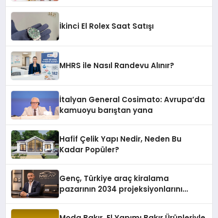
İkinci El Rolex Saat Satışı
MHRS ile Nasıl Randevu Alınır?
İtalyan General Cosimato: Avrupa’da
kamuoyu barıştan yana
Hafif Çelik Yapı Nedir, Neden Bu
Kadar Popüler?
Genç, Türkiye araç kiralama
pazarının 2034 projeksiyonlarını
değerlendirdi
Moda Bakır, El Yapımı Bakır Ürünleriyle