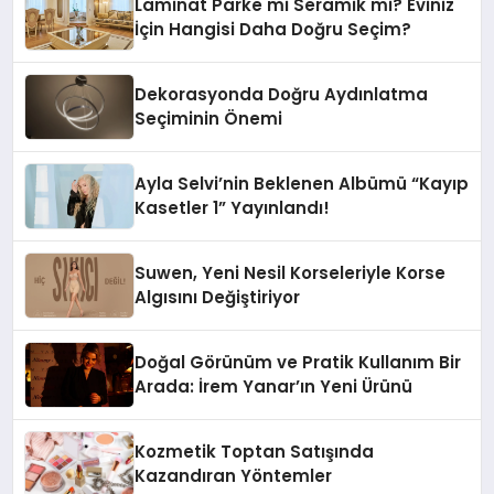
Laminat Parke mi Seramik mi? Eviniz
İçin Hangisi Daha Doğru Seçim?
Dekorasyonda Doğru Aydınlatma
Seçiminin Önemi
Ayla Selvi’nin Beklenen Albümü “Kayıp
Kasetler 1” Yayınlandı!
Suwen, Yeni Nesil Korseleriyle Korse
Algısını Değiştiriyor
Doğal Görünüm ve Pratik Kullanım Bir
Arada: İrem Yanar’ın Yeni Ürünü
Kozmetik Toptan Satışında
Kazandıran Yöntemler