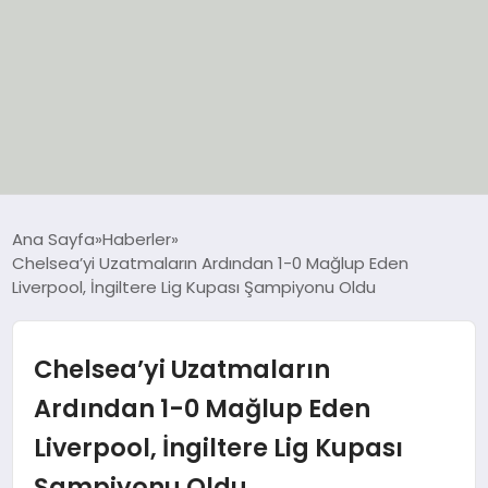
EĞİTİM
Ana Sayfa
Haberler
Chelsea’yi Uzatmaların Ardından 1-0 Mağlup Eden
EKONOMİ
Liverpool, İngiltere Lig Kupası Şampiyonu Oldu
GÜNCEL
Chelsea’yi Uzatmaların
SIYASET
Ardından 1-0 Mağlup Eden
Liverpool, İngiltere Lig Kupası
SPOR
Şampiyonu Oldu