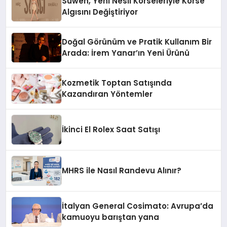
Suwen, Yeni Nesil Korseleriyle Korse
Algısını Değiştiriyor
Doğal Görünüm ve Pratik Kullanım Bir
Arada: İrem Yanar’ın Yeni Ürünü
Kozmetik Toptan Satışında
Kazandıran Yöntemler
İkinci El Rolex Saat Satışı
MHRS ile Nasıl Randevu Alınır?
İtalyan General Cosimato: Avrupa’da
kamuoyu barıştan yana