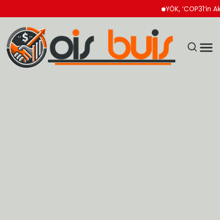
YÖK, ‘COP31’in Akademi