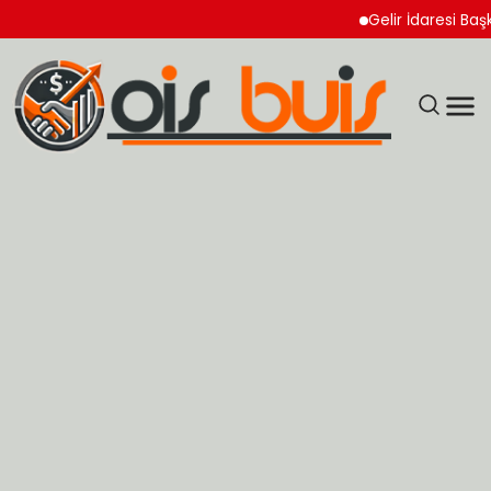
Gelir İdaresi Başkanl