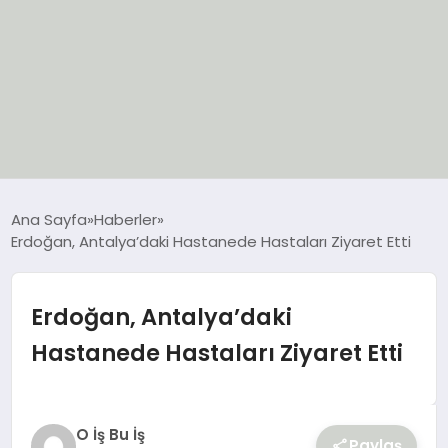
EĞİTİM
Ana Sayfa
Haberler
Erdoğan, Antalya’daki Hastanede Hastaları Ziyaret Etti
EKONOMİ
GÜNCEL
Erdoğan, Antalya’daki
Hastanede Hastaları Ziyaret Etti
SIYASET
SPOR
O İş Bu İş
Paylaş