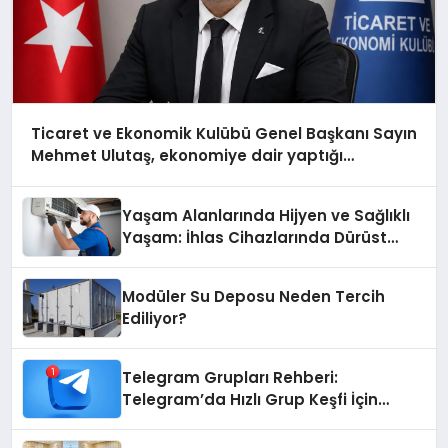
Ticaret ve Ekonomik Kulübü Genel Başkanı Sayın
Mehmet Ulutaş, ekonomiye dair yaptığı
açıklamada şunları kaydetti:
Yaşam Alanlarında Hijyen ve Sağlıklı
Yaşam: İhlas Cihazlarında Dürüst
Teknik Destek Deneyimi
Modüler Su Deposu Neden Tercih
Ediliyor?
Telegram Grupları Rehberi:
Telegram’da Hızlı Grup Keşfi İçin
Grupbul.com