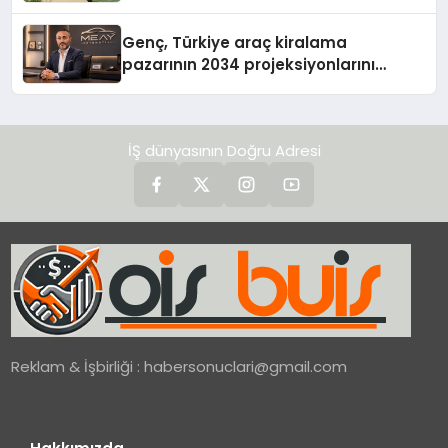
Genç, Türkiye araç kiralama
pazarının 2034 projeksiyonlarını
değerlendirdi
İŞ dünyasının Doğru Adresi
Reklam & İşbirliği :
habersonuclari@gmail.com