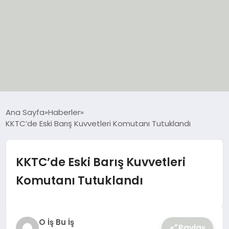
EĞİTİM
Ana Sayfa
Haberler
KKTC’de Eski Barış Kuvvetleri Komutanı Tutuklandı
EKONOMİ
GÜNCEL
KKTC’de Eski Barış Kuvvetleri
Komutanı Tutuklandı
SIYASET
SPOR
O İş Bu İş
Paylaş