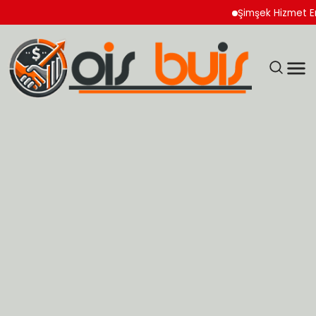
Şimşek Hizmet Enflasyon