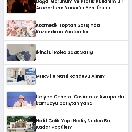
Doğal Görünüm ve Pratik Kullanım Bir
Arada: İrem Yanar’ın Yeni Ürünü
Kozmetik Toptan Satışında
Kazandıran Yöntemler
İkinci El Rolex Saat Satışı
MHRS ile Nasıl Randevu Alınır?
İtalyan General Cosimato: Avrupa’da
kamuoyu barıştan yana
Hafif Çelik Yapı Nedir, Neden Bu
Kadar Popüler?