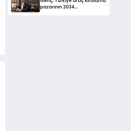
Genç, Türkiye araç kiralama
pazarının 2034
projeksiyonlarını
değerlendirdi