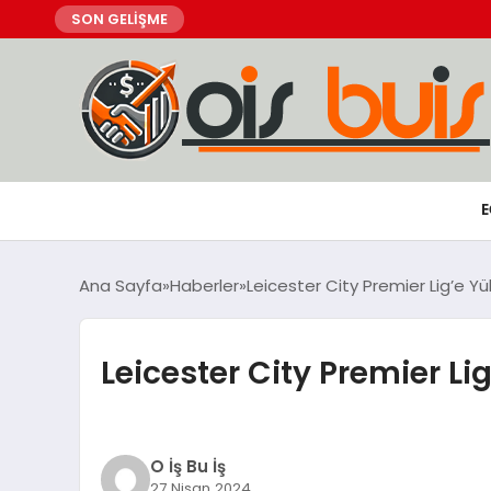
SON GELİŞME
E
Ana Sayfa
Haberler
Leicester City Premier Lig’e Yü
Leicester City Premier Li
O İş Bu İş
27 Nisan 2024