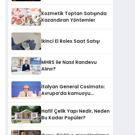
Yanar’ın Yeni Ürünü
Kozmetik Toptan Satışında
Kazandıran Yöntemler
İkinci El Rolex Saat Satışı
MHRS ile Nasıl Randevu
Alınır?
İtalyan General Cosimato:
Avrupa’da kamuoyu
barıştan yana
Hafif Çelik Yapı Nedir, Neden
Bu Kadar Popüler?