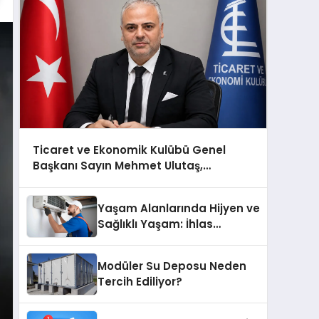
Ticaret ve Ekonomik Kulübü Genel
Başkanı Sayın Mehmet Ulutaş,
ekonomiye dair yaptığı açıklamada
şunları kaydetti:
Yaşam Alanlarında Hijyen ve
Sağlıklı Yaşam: İhlas
Cihazlarında Dürüst Teknik
Destek Deneyimi
Modüler Su Deposu Neden
Tercih Ediliyor?