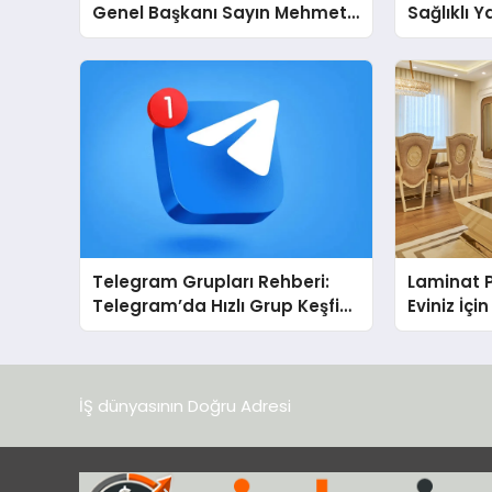
Genel Başkanı Sayın Mehmet
Sağlıklı 
Ulutaş, ekonomiye dair yaptığı
Cihazları
açıklamada şunları kaydetti:
Destek D
Telegram Grupları Rehberi:
Laminat 
Telegram’da Hızlı Grup Keşfi
Eviniz İç
İçin Grupbul.com
Seçim?
İŞ dünyasının Doğru Adresi