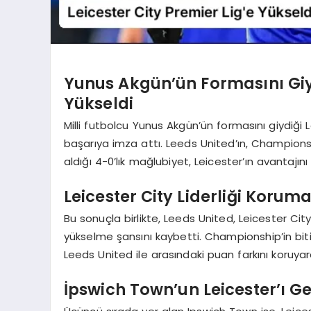
Yunus Akgün’ün Formasını Giydi
Yükseldi
Milli futbolcu Yunus Akgün’ün formasını giydiği 
başarıya imza attı. Leeds United’ın, Champions
aldığı 4-0’lık mağlubiyet, Leicester’ın avantajını 
Leicester City Liderliği Korum
Bu sonuçla birlikte, Leeds United, Leicester Cit
yükselme şansını kaybetti. Championship’in biti
Leeds United ile arasındaki puan farkını koruyara
İpswich Town’un Leicester’ı G