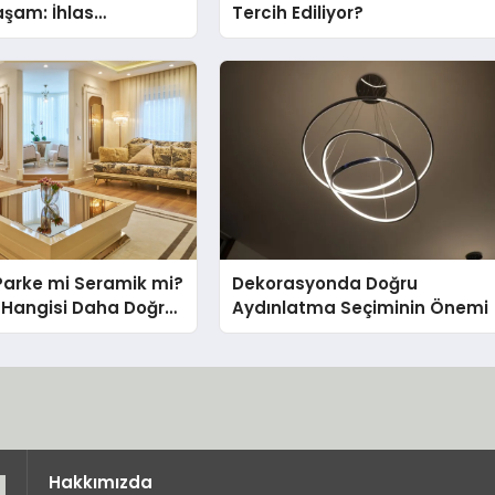
Yaşam: İhlas
Tercih Ediliyor?
nda Dürüst Teknik
eneyimi
Parke mi Seramik mi?
Dekorasyonda Doğru
in Hangisi Daha Doğru
Aydınlatma Seçiminin Önemi
Hakkımızda