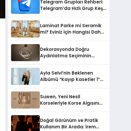
Telegram Grupları Rehberi:
Telegram’da Hızlı Grup Keşfi
İçin Grupbul.com
Laminat Parke mi Seramik
mi? Eviniz İçin Hangisi Daha
Doğru Seçim?
Dekorasyonda Doğru
Aydınlatma Seçiminin
Önemi
Ayla Selvi’nin Beklenen
Albümü “Kayıp Kasetler 1”
Yayınlandı!
Suwen, Yeni Nesil
Korseleriyle Korse Algısını
Değiştiriyor
Doğal Görünüm ve Pratik
Kullanım Bir Arada: İrem