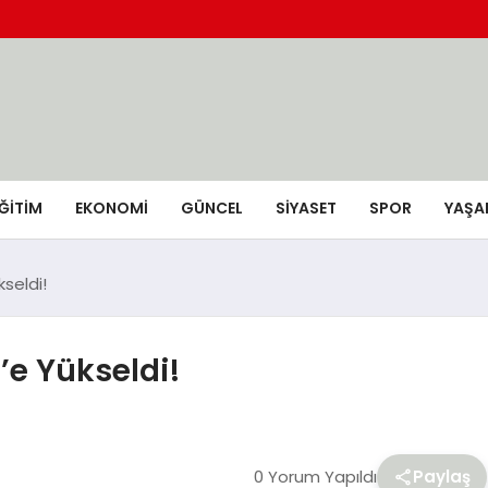
ĞİTİM
EKONOMİ
GÜNCEL
SIYASET
SPOR
YAŞA
kseldi!
g’e Yükseldi!
0 Yorum Yapıldı
Paylaş