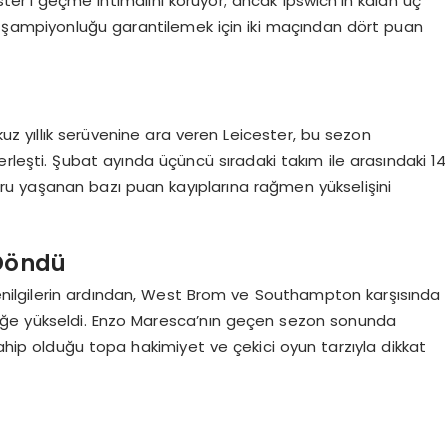
ter’ı geçme ihtimalini koruyor; ancak Ipswich’in kalan üç
 şampiyonluğu garantilemek için iki maçından dört puan
z yıllık serüvenine ara veren Leicester, bu sezon
rleşti. Şubat ayında üçüncü sıradaki takım ile arasındaki 14
ru yaşanan bazı puan kayıplarına rağmen yükselişini
 Döndü
yenilgilerin ardından, West Brom ve Southampton karşısında
erliğe yükseldi. Enzo Maresca’nın geçen sezon sonunda
sahip olduğu topa hakimiyet ve çekici oyun tarzıyla dikkat