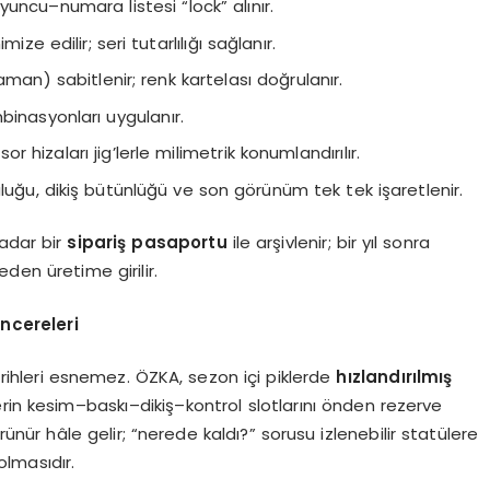
 oyuncu–numara listesi “lock” alınır.
ze edilir; seri tutarlılığı sağlanır.
an) sabitlenir; renk kartelası doğrulanır.
mbinasyonları uygulanır.
zaları jig’lerle milimetrik konumlandırılır.
luğu, dikiş bütünlüğü ve son görünüm tek tek işaretlenir.
kadar bir
sipariş pasaportu
ile arşivlenir; bir yıl sonra
en üretime girilir.
encereleri
tarihleri esnemez. ÖZKA, sezon içi piklerde
hızlandırılmış
rin kesim–baskı–dikiş–kontrol slotlarını önden rezerve
ünür hâle gelir; “nerede kaldı?” sorusu izlenebilir statülere
lmasıdır.