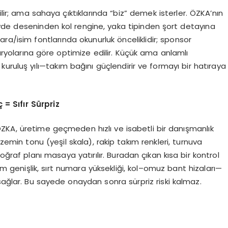
lir; ama sahaya çıktıklarında “biz” demek isterler. ÖZKA’nın
vde deseninden kol rengine, yaka tipinden şort detayına
ra/isim fontlarında okunurluk önceliklidir; sponsor
aryolarına göre optimize edilir. Küçük ama anlamlı
, kuruluş yılı—takım bağını güçlendirir ve formayı bir hatıraya
= Sıfır Sürpriz
ZKA, üretime geçmeden hızlı ve isabetli bir danışmanlık
 zemin tonu (yeşil skala), rakip takım renkleri, turnuva
oğraf planı masaya yatırılır. Buradan çıkan kısa bir kontrol
um genişlik, sırt numara yüksekliği, kol–omuz bant hizaları—
sağlar. Bu sayede onaydan sonra sürpriz riski kalmaz.
m