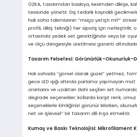
ÖZKA, tasarımdan baskıya, kesimden dikişe, ka
tesisinde yönetir. Dış tedarik kaynaklı gecikmel
halı saha takımlarının “maça yetişti mi?” stres
profili, dikiş tekniği) her sipariş için netleştiri
ortasında yedek set gerektiğinde veya bir oyu
ve ölçü dengesiyle üretilmesi garanti altındadır
Tasarım Felsefesi: Görünürlük–Okunurluk–Da
Halı sahada “görsel olarak güzel” yetmez; forman
gece LED ışığı altında parlama yapmayan mat 
oranlarını ve uzaktan dahi seçilen sırt numaraları
degrade seçenekler; kollarda karşıt renk, omuz 
seçeneklerle kimliğinizi görünür kılarken, okun
net ve işlevsel” bir tasarım dili inşa etmektir.
Kumaş ve Baskı Teknolojisi: Mikrofilament K