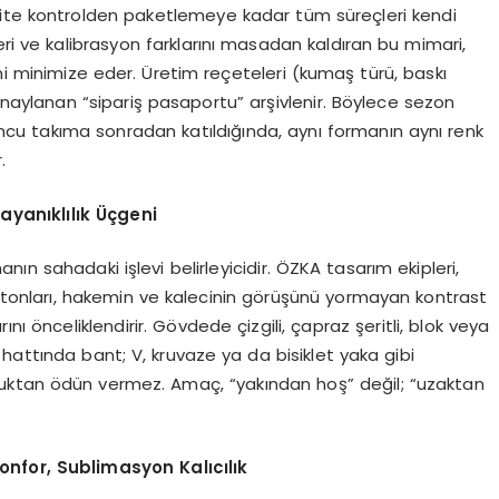
lite kontrolden paketlemeye kadar tüm süreçleri kendi
eri ve kalibrasyon farklarını masadan kaldıran bu mimari,
ini minimize eder. Üretim reçeteleri (kumaş türü, baskı
lir; onaylanan “sipariş pasaportu” arşivlenir. Böylece sezon
ncu takıma sonradan katıldığında, aynı formanın aynı renk
.
yanıklılık Üçgeni
ın sahadaki işlevi belirleyicidir. ÖZKA tasarım ekipleri,
tonları, hakemin ve kalecinin görüşünü yormayan kontrast
nı önceliklendirir. Gövdede çizgili, çapraz şeritli, blok veya
hattında bant; V, kruvaze ya da bisiklet yaka gibi
urluktan ödün vermez. Amaç, “yakından hoş” değil; “uzaktan
onfor, Sublimasyon Kalıcılık