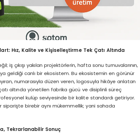
: Hız, Kalite ve Kişiselleştirme Tek Çatı Altında
il; iş çıkışı yakılan projektörlerin, hafta sonu turnuvalarının,
araya geldiği canlı bir ekosistem. Bu ekosistemin en görünür
le ayıran, numarasıyla düzen veren, logosuyla hikâye anlatan
 çatı altında yönetilen fabrika gücü ve disiplinli süreç
rofesyonel kulüp seviyesinde bir kalite standardı getiriyor.
 siparişte birebir aynı mükemmellik; yani sahada
, Tekrarlanabilir Sonuç