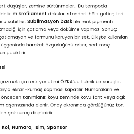
 sert düşüşler, zemine sürtünmeler… Bu tempoda
abilir
mikrofilament
dokuları standart hâle getirir; teri
unu sabitler.
Sublimasyon baskı
ile renk pigmenti
rakmadığı için çatlama veya dökülme yapmaz. Sonuç:
çatlamayan ve formunu koruyan bir set. Dikişte kullanılan
 üçgeninde hareket özgürlüğünü artırır; sert maç
ı geciktirir.
esi
 çözmek için renk yönetimi ÖZKA’da teknik bir süreçtir.
ılarıyla ekran–kumaş sapması kapatılır. Numaraların ve
ği önceden tanımlanır; koyu zeminde koyu font veya açık
arım aşamasında elenir. Onay ekranında gördüğünüz ton,
 çok süreç disiplinidir.
, Kol, Numara, İsim, Sponsor