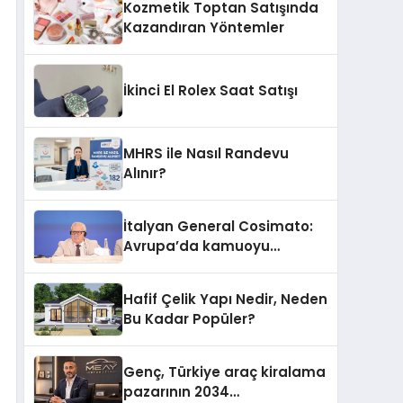
Kozmetik Toptan Satışında
Kazandıran Yöntemler
İkinci El Rolex Saat Satışı
MHRS ile Nasıl Randevu
Alınır?
İtalyan General Cosimato:
Avrupa’da kamuoyu
barıştan yana
Hafif Çelik Yapı Nedir, Neden
Bu Kadar Popüler?
Genç, Türkiye araç kiralama
pazarının 2034