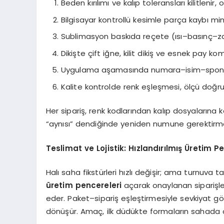
Beden kırılımı ve kalıp toleransları kilitlenir,
Bilgisayar kontrollü kesimle parça kaybı minimi
Sublimasyon baskıda reçete (ısı–basınç–zam
Dikişte çift iğne, kilit dikiş ve esnek pay ko
Uygulama aşamasında numara–isim–sponsor hi
Kalite kontrolde renk eşleşmesi, ölçü doğru
Her sipariş, renk kodlarından kalıp dosyalarına 
“aynısı” dendiğinde yeniden numune gerektirmed
Teslimat ve Lojistik: Hızlandırılmış Üretim P
Halı saha fikstürleri hızlı değişir; ama turnuva 
üretim pencereleri
açarak onaylanan siparişle
eder. Paket–sipariş eşleştirmesiyle sevkiyat gör
dönüşür. Amaç, ilk düdükte formaların sahada o