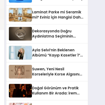
İçin Grupbul.com
Laminat Parke mi Seramik
mi? Eviniz İçin Hangisi Daha
Doğru Seçim?
Dekorasyonda Doğru
Aydınlatma Seçiminin
Önemi
Ayla Selvi’nin Beklenen
Albümü “Kayıp Kasetler 1”
Yayınlandı!
Suwen, Yeni Nesil
Korseleriyle Korse Algısını
Değiştiriyor
Doğal Görünüm ve Pratik
Kullanım Bir Arada: İrem
Yanar’ın Yeni Ürünü