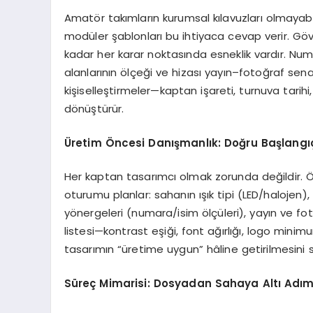
Amatör takımların kurumsal kılavuzları olmayabi
modüler şablonları bu ihtiyaca cevap verir. Gö
kadar her karar noktasında esneklik vardır. Numa
alanlarının ölçeği ve hizası yayın–fotoğraf sen
kişiselleştirmeler—kaptan işareti, turnuva tarihi
dönüştürür.
Üretim Öncesi Danışmanlık: Doğru Başlangıç 
Her kaptan tasarımcı olmak zorunda değildir. Ö
oturumu planlar: sahanın ışık tipi (LED/halojen),
yönergeleri (numara/isim ölçüleri), yayın ve fot
listesi—kontrast eşiği, font ağırlığı, logo minim
tasarımın “üretime uygun” hâline getirilmesini 
Süreç Mimarisi: Dosyadan Sahaya Altı Adı