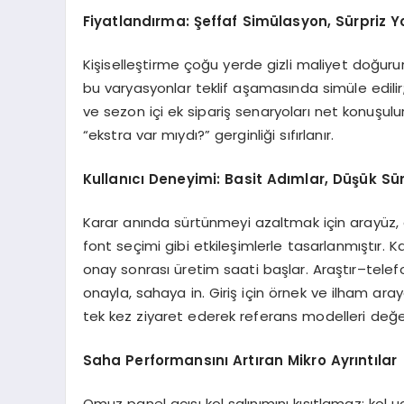
Fiyatlandırma: Şeffaf Simülasyon, Sürpriz Y
Kişiselleştirme çoğu yerde gizli maliyet doğurur:
bu varyasyonlar teklif aşamasında simüle edilir
ve sezon içi ek sipariş senaryoları net konuşu
“ekstra var mıydı?” gerginliği sıfırlanır.
Kullanıcı Deneyimi: Basit Adımlar, Düşük S
Karar anında sürtünmeyi azaltmak için arayüz, c
font seçimi gibi etkileşimlerle tasarlanmıştır. Ka
onay sonrası üretim saati başlar. Araştır–tele
onayla, sahaya in. Giriş için örnek ve ilham ar
tek kez ziyaret ederek referans modelleri değerl
Saha Performansını Artıran Mikro Ayrıntılar
Omuz panel açısı kol salınımını kısıtlamaz; kol