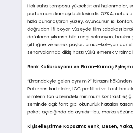
Halı saha temposu yüksektir: ani hızlanmalar,
performans kumaşı belirleyicidir. ÖZKA, nefes al
hızla buharlaştıran yüzey, oyuncunun ısı konfor
doğrudan lifi boyar; yüzeyde film tabakası bı
defalarca yıkansa bile rengi solmayan, baskısı 
çift iğne ve esnek paylar, omuz–kol–yan panel
senaryolarında dikiş hattı yükü emerek yırtılmalar
Renk Kalibrasyonu ve Ekran–Kumaş Eşleşm
“Ekrandakiyle gelen aynı mı?” itirazını kökünden
Referans kartelalar, ICC profilleri ve test bask
isimlerin fon üzerindeki minimum kontrast eşi
zeminde açık font gibi okunurluk hataları tas
paket açıldığında da aynıdır—bu, marka sözünden
Kişiselleştirme Kapsamı: Renk, Desen, Yaka