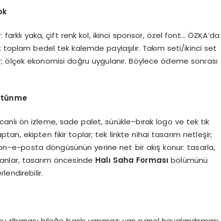
ok
 farklı yaka, çift renk kol, ikinci sponsor, özel font… ÖZKA’da
; toplam bedel tek kalemde paylaşılır. Takım seti/ikinci set
lur; ölçek ekonomisi doğru uygulanır. Böylece ödeme sonrası
ürtünme
anlı ön izleme, sade palet, sürükle–bırak logo ve tek tık
ptan, ekipten fikir toplar; tek linkte nihai tasarım netleşir;
fon–e-posta döngüsünün yerine net bir akış konur: tasarla,
ayanlar, tasarım öncesinde
Halı Saha Forması
bölümünü
endirebilir.
 ucu ribanası bileğe baskı yapmaz; yan panel havalandırması