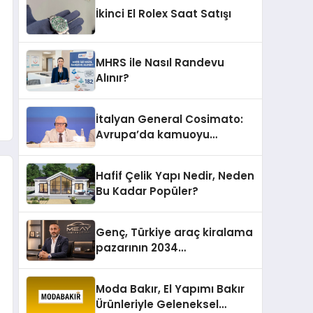
İkinci El Rolex Saat Satışı
MHRS ile Nasıl Randevu
Alınır?
İtalyan General Cosimato:
Avrupa’da kamuoyu
barıştan yana
Hafif Çelik Yapı Nedir, Neden
Bu Kadar Popüler?
Genç, Türkiye araç kiralama
pazarının 2034
projeksiyonlarını
değerlendirdi
Moda Bakır, El Yapımı Bakır
Ürünleriyle Geleneksel