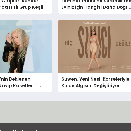
Grupları Rehberi:
Laminat Parke mi Seramik mi
da Hızlı Grup Keşfi
Eviniz İçin Hangisi Daha Doğru
bul.com
Seçim?
i’nin Beklenen
Suwen, Yeni Nesil Korseleriyle
ayıp Kasetler 1”
Korse Algısını Değiştiriyor
ı!