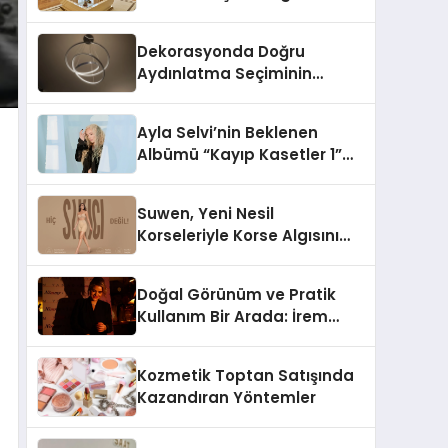
Doğru Seçim?
Dekorasyonda Doğru
Aydınlatma Seçiminin
Önemi
Ayla Selvi’nin Beklenen
Albümü “Kayıp Kasetler 1”
Yayınlandı!
Suwen, Yeni Nesil
Korseleriyle Korse Algısını
Değiştiriyor
Doğal Görünüm ve Pratik
Kullanım Bir Arada: İrem
Yanar’ın Yeni Ürünü
Kozmetik Toptan Satışında
Kazandıran Yöntemler