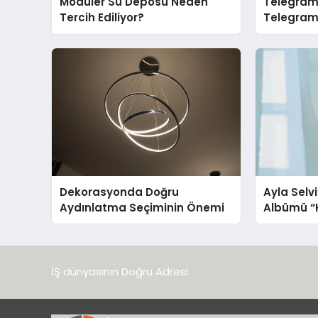
Modüler Su Deposu Neden
Telegram 
Tercih Ediliyor?
Telegram’
İçin Grup
Dekorasyonda Doğru
Ayla Selv
Aydınlatma Seçiminin Önemi
Albümü “K
Yayınland
İŞ dünyasının Doğru Adresi