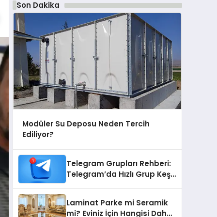
Son Dakika
Modüler Su Deposu Neden Tercih
Ediliyor?
Telegram Grupları Rehberi:
Telegram’da Hızlı Grup Keşfi
İçin Grupbul.com
Laminat Parke mi Seramik
mi? Eviniz İçin Hangisi Daha