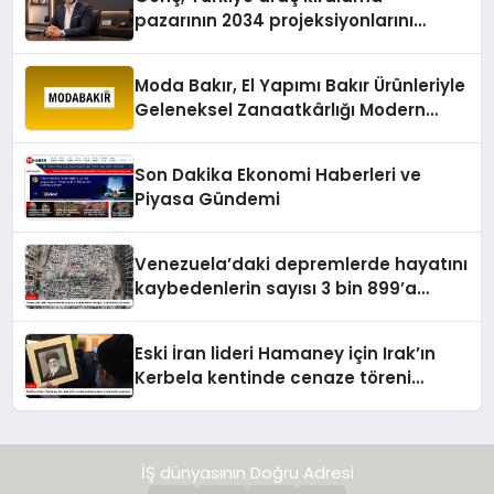
pazarının 2034 projeksiyonlarını
değerlendirdi
Moda Bakır, El Yapımı Bakır Ürünleriyle
Geleneksel Zanaatkârlığı Modern
Yaşam Alanlarına Taşıyor
Son Dakika Ekonomi Haberleri ve
Piyasa Gündemi
Venezuela’daki depremlerde hayatını
kaybedenlerin sayısı 3 bin 899’a
yükseldi
Eski İran lideri Hamaney için Irak’ın
Kerbela kentinde cenaze töreni
düzenleniyor
İŞ dünyasının Doğru Adresi